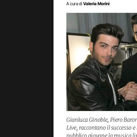
A cura di
Valeria Morini
Gianluca Ginoble, Piero Baron
Live, raccontano il successo e
pubblico giovane la musica liri