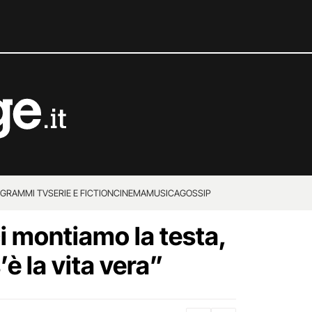
GRAMMI TV
SERIE E FICTION
CINEMA
MUSICA
GOSSIP
ci montiamo la testa,
è la vita vera”