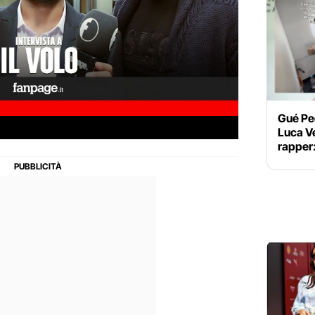
Gué Peq
Luca Vez
rapper: