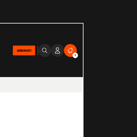
ABBONATI
2