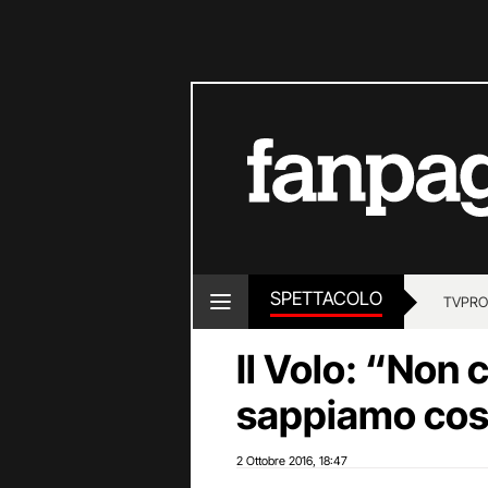
SPETTACOLO
TV
PRO
Il Volo: “Non 
sappiamo cos’
2 Ottobre 2016
18:47
,