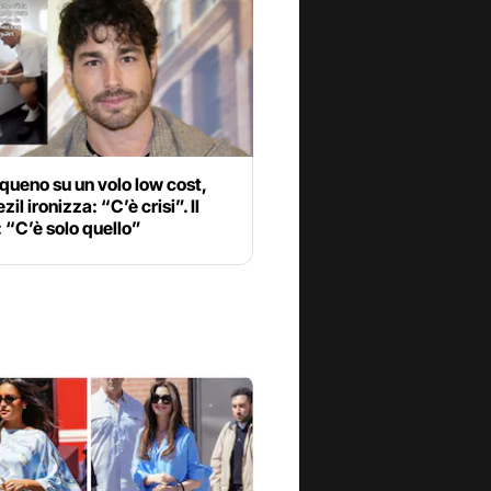
ueno su un volo low cost,
il ironizza: “C’è crisi”. Il
 “C’è solo quello”