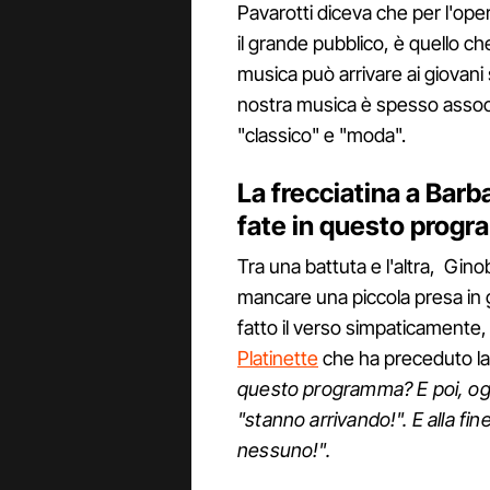
Pavarotti diceva che per l'oper
il grande pubblico, è quello c
musica può arrivare ai giovani 
nostra musica è spesso associ
"classico" e "moda".
La frecciatina a Bar
fate in questo prog
Tra una battuta e l'altra, Gin
mancare una piccola presa in g
fatto il verso simpaticamente,
Platinette
che ha preceduto la 
questo programma? E poi, ogni
"stanno arrivando!". E alla fin
nessuno!".