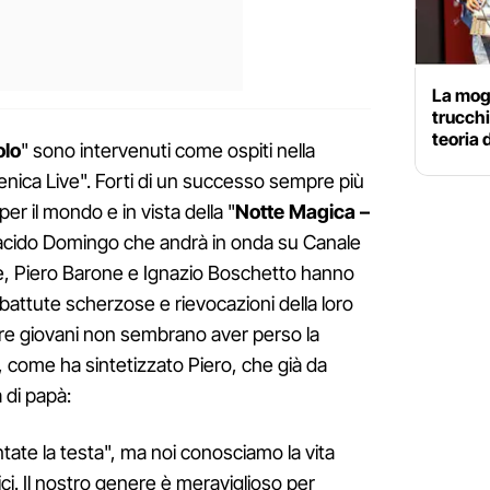
La mogl
trucchi
teoria 
olo
" sono intervenuti come ospiti nella
enica Live". Forti di un successo sempre più
per il mondo e in vista della "
Notte Magica –
lacido Domingo che andrà in onda su Canale
ble, Piero Barone e Ignazio Boschetto hanno
battute scherzose e rievocazioni della loro
 tre giovani non sembrano aver perso la
a, come ha sintetizzato Piero, che già da
a di papà:
tate la testa", ma noi conosciamo la vita
ici. Il nostro genere è meraviglioso per