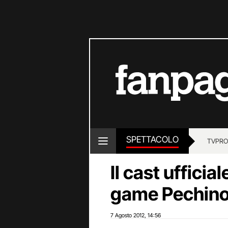
SPETTACOLO
TV
PRO
Il cast ufficia
game Pechino
7 Agosto 2012
14:56
,