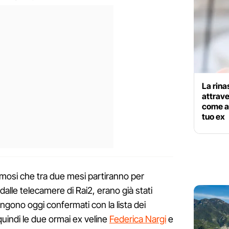
La rina
attrave
come at
tuo ex
amosi che tra due mesi partiranno per
lle telecamere di Rai2, erano già stati
vengono oggi confermati con la lista dei
 quindi le due ormai ex veline
Federica Nargi
e