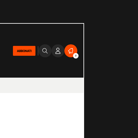
ABBONATI
2