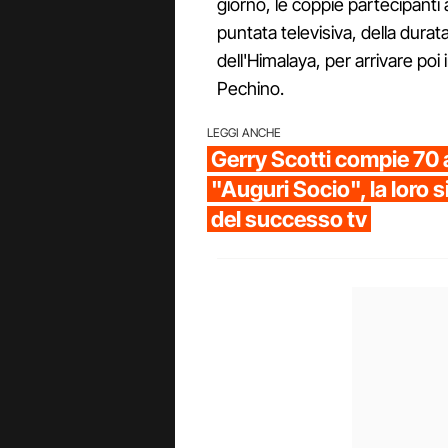
giorno, le coppie partecipanti
puntata televisiva, della durat
dell'Himalaya, per arrivare poi
Pechino.
LEGGI ANCHE
Gerry Scotti compie 70 
"Auguri Socio", la loro s
del successo tv