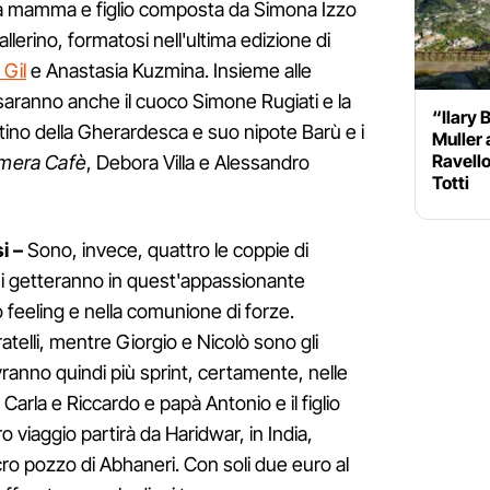
ia mamma e figlio composta da Simona Izzo
llerino, formatosi nell'ultima edizione di
Gil
e Anastasia Kuzmina. Insieme alle
saranno anche il cuoco Simone Rugiati e la
“Ilary 
tino della Gherardesca e suo nipote Barù e i
Muller 
Ravello
mera Cafè
, Debora Villa e Alessandro
Totti
i –
Sono, invece, quattro le coppie di
si getteranno in quest'appassionante
 feeling e nella comunione di forze.
telli, mentre Giorgio e Nicolò sono gli
ranno quindi più sprint, certamente, nelle
 Carla e Riccardo e papà Antonio e il figlio
ro viaggio partirà da Haridwar, in India,
cro pozzo di Abhaneri. Con soli due euro al