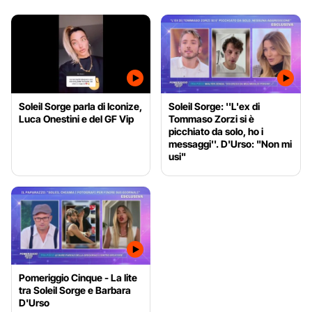
Soleil Sorge parla di Iconize,
Soleil Sorge: ''L'ex di
Luca Onestini e del GF Vip
Tommaso Zorzi si è
picchiato da solo, ho i
messaggi''. D'Urso: "Non mi
usi"
Pomeriggio Cinque - La lite
tra Soleil Sorge e Barbara
D'Urso