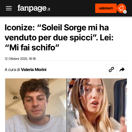
ABBONATI
2
Iconize: “Soleil Sorge mi ha
venduto per due spicci”. Lei:
“Mi fai schifo”
12 Ottobre 2020
16:18
,
A cura di
Valeria Morini