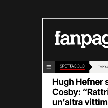
SPETTACOLO
TV
PRO
Hugh Hefner su
Cosby: “Rattr
un’altra vitti