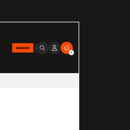
ABBONATI
2