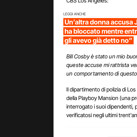
CBS Los Angeles:
LEGGI ANCHE
Un’altra donna accusa J
ha bloccato mentre ent
gli avevo già detto no”
Bill Cosby è stato un mio buon
queste accuse mi rattrista v
un comportamento di questo ti
Il dipartimento di polizia di Lo
della Playboy Mansion (una propr
interrogato i suoi dipendenti, 
verificatosi negli ultimi trent'an