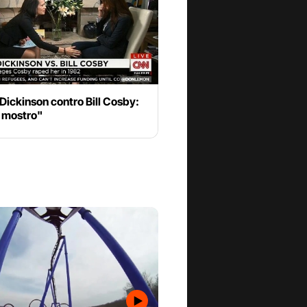
Dickinson contro Bill Cosby:
n mostro"