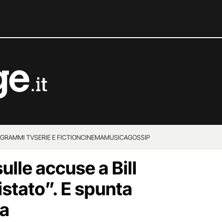
GRAMMI TV
SERIE E FICTION
CINEMA
MUSICA
GOSSIP
lle accuse a Bill
istato”. E spunta
ma