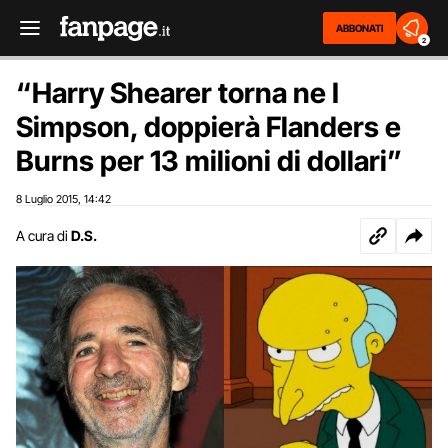
ABBONATI
2
“Harry Shearer torna ne I
Simpson, doppierà Flanders e
Burns per 13 milioni di dollari”
8 Luglio 2015
14:42
,
A cura di
D.S.