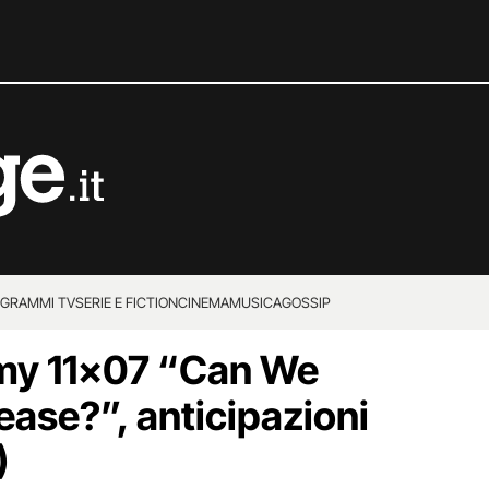
GRAMMI TV
SERIE E FICTION
CINEMA
MUSICA
GOSSIP
my 11×07 “Can We
ease?”, anticipazioni
)