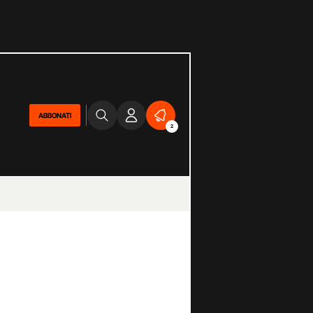
ABBONATI
2