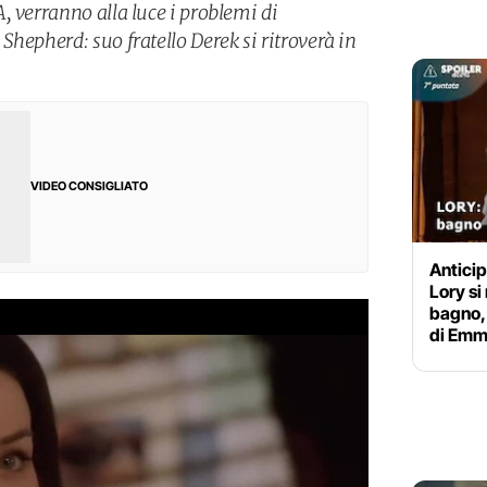
, verranno alla luce i problemi di
hepherd: suo fratello Derek si ritroverà in
VIDEO CONSIGLIATO
Anticip
Lory si
bagno,
di Em