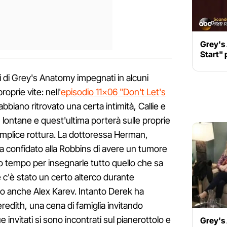
Grey's 
Start" 
i di Grey's Anatomy impegnati in alcuni
oprie vite: nell'
episodio 11×06 "Don't Let's
biano ritrovato una certa intimità, Callie e
ontane e quest'ultima porterà sulle proprie
semplice rottura. La dottoressa Herman,
a confidato alla Robbins di avere un tumore
to tempo per insegnarle tutto quello che sa
ue c'è stato un certo alterco durante
to anche Alex Karev. Intanto Derek ha
redith, una cena di famiglia invitando
invitati si sono incontrati sul pianerottolo e
Grey's 