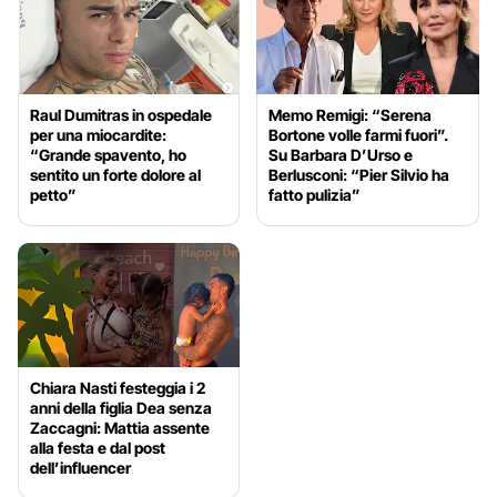
Raul Dumitras in ospedale
Memo Remigi: “Serena
per una miocardite:
Bortone volle farmi fuori”.
“Grande spavento, ho
Su Barbara D’Urso e
sentito un forte dolore al
Berlusconi: “Pier Silvio ha
petto”
fatto pulizia”
Chiara Nasti festeggia i 2
anni della figlia Dea senza
Zaccagni: Mattia assente
alla festa e dal post
dell’influencer