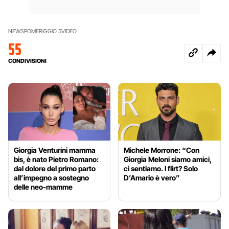
NEWS
POMERIGGIO 5
VIDEO
55
CONDIVISIONI
Giorgia Venturini mamma
Michele Morrone: “Con
bis, è nato Pietro Romano:
Giorgia Meloni siamo amici,
dal dolore del primo parto
ci sentiamo. I flirt? Solo
all’impegno a sostegno
D’Amario è vero”
delle neo-mamme