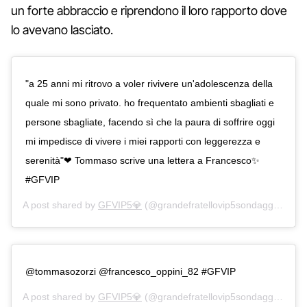
un forte abbraccio e riprendono il loro rapporto dove
lo avevano lasciato.
"a 25 anni mi ritrovo a voler rivivere un'adolescenza della
quale mi sono privato. ho frequentato ambienti sbagliati e
persone sbagliate, facendo sì che la paura di soffrire oggi
mi impedisce di vivere i miei rapporti con leggerezza e
serenità"❤ Tommaso scrive una lettera a Francesco✨
#GFVIP
A post shared by
GFVIP5💎
(@grandefratellovip5sondaggi) on
No
@tommasozorzi @francesco_oppini_82 #GFVIP
A post shared by
GFVIP5💎
(@grandefratellovip5sondaggi) on
No