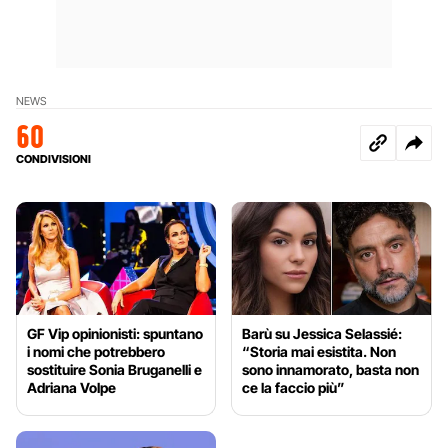
NEWS
60
CONDIVISIONI
GF Vip opinionisti: spuntano
Barù su Jessica Selassié:
i nomi che potrebbero
“Storia mai esistita. Non
sostituire Sonia Bruganelli e
sono innamorato, basta non
Adriana Volpe
ce la faccio più”