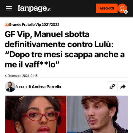
ABBONATI
2
Grande Fratello Vip 2021/2022
GF Vip, Manuel sbotta
definitivamente contro Lulù:
“Dopo tre mesi scappa anche a
me il vaff**lo”
4 Dicembre 2021
01:16
,
A cura di
Andrea Parrella