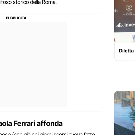
tifoso storico della Roma.
Diletta
aola Ferrari affonda
nese (che già nei giorni scorsi aveva fatto