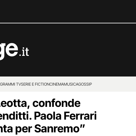
GRAMMI TV
SERIE E FICTION
CINEMA
MUSICA
GOSSIP
 Leotta, confonde
nditti. Paola Ferrari
nta per Sanremo”