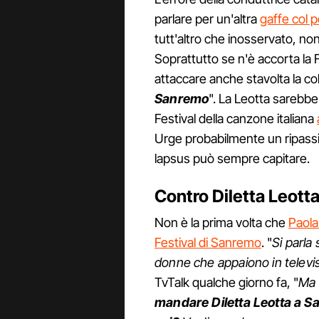
parlare per un'altra
gaffe col 
tutt'altro che inosservato, no
Soprattutto se n'è accorta la F
attaccare anche stavolta la col
Sanremo
". La Leotta sarebbe 
Festival della canzone italiana
Urge probabilmente un ripass
lapsus può sempre capitare.
Contro Diletta Leott
Non è la prima volta che
Paola
Festival di Sanremo
. "
Si parla
donne che appaiono in televi
TvTalk qualche giorno fa,
"
Ma a
mandare Diletta Leotta a 