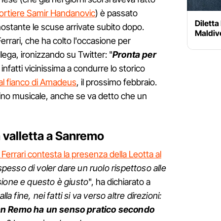
portiere Samir Handanovic
) è passato
Diletta
nostante le scuse arrivate subito dopo.
Maldiv
errari, che ha colto l'occasione per
lega, ironizzando su Twitter: "
Pronta per
infatti vicinissima a condurre lo storico
al fianco di Amadeus
, il prossimo febbraio.
ino musicale, anche se va detto che un
a valletta a Sanremo
 Ferrari contesta la presenza della Leotta al
 spesso di voler dare un ruolo rispettoso alle
sione e questo è giusto
", ha dichiarato a
lla fine, nei fatti si va verso altre direzioni:
San Remo ha un senso pratico secondo