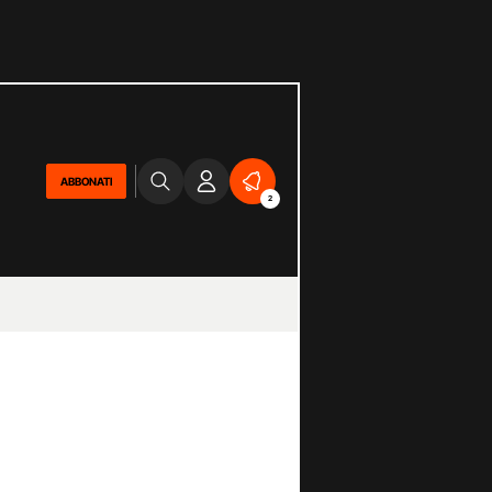
ABBONATI
2