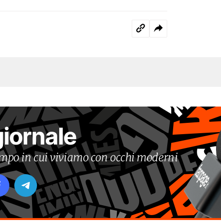
giornale
tempo in cui viviamo con occhi moderni