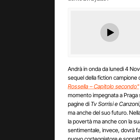
Andrà in onda da lunedì 4 No
sequel della fiction campione d
Rossella – Capitolo secondo"
momento impegnata a Praga su
pagine di
Tv Sorrisi e Canzoni
ma anche del suo futuro. Nella 
la povertà ma anche con la su
sentimentale, invece, dovrà f
nuovo corteggiatore e soprattu