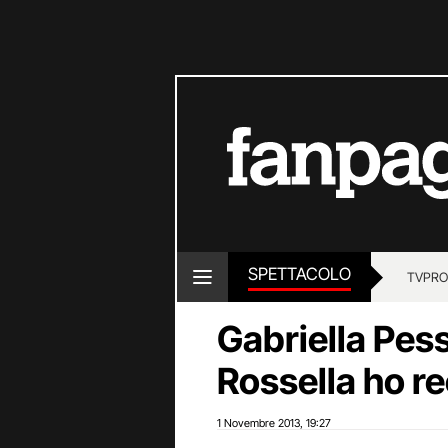
SPETTACOLO
TV
PRO
Gabriella Pess
Rossella ho re
1 Novembre 2013
19:27
,