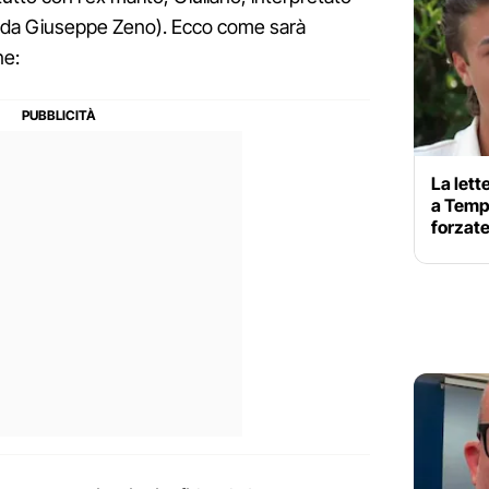
iù da Giuseppe Zeno). Ecco come sarà
ne:
La lett
a Tempt
forzate