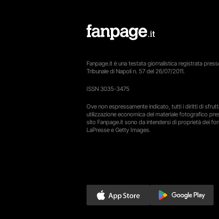
Fanpage.it è una testata giornalistica registrata presso
Tribunale di Napoli n. 57 del 26/07/2011.
ISSN 3035-3475
Ove non espressamente indicato, tutti i diritti di sfru
utilizzazione economica del materiale fotografico pre
sito Fanpage.it sono da intendersi di proprietà dei forn
LaPresse e Getty Images.