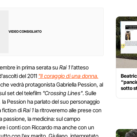
VIDEO CONSIGLIATO
vembre in prima serata su
Rai 1
l'atteso
Beatrice
'ascolti del 2011
"Il coraggio di una donna.
“pancin
che vedrà protagonista Gabriella Pession, al
sotto 
l set del telefilm
"Crossing Lines"
. Sulle
,
la Pession ha parlato del suo personaggio
fiction di
Rai 1
la ritroveremo alle prese con
a passione, la medicina: sul campo
are i conti con Riccardo ma anche con un
tto con l'ex marito, Giuliano, interpretato