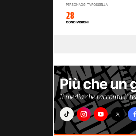
PERSONAGGI TV
ROSSELLA
28
CONDIVISIONI
Più che un 
Il media che racconta il 