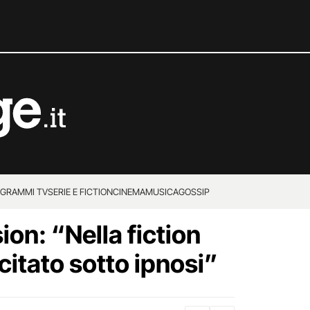
GRAMMI TV
SERIE E FICTION
CINEMA
MUSICA
GOSSIP
ion: “Nella fiction
citato sotto ipnosi”