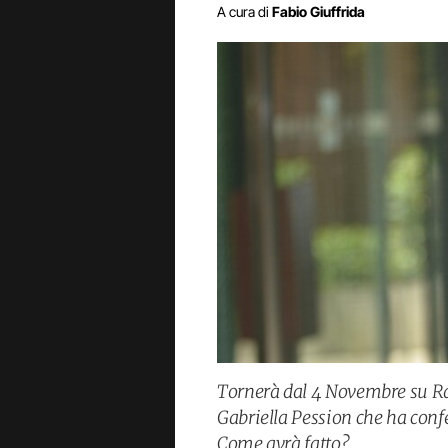
A cura di
Fabio Giuffrida
Tornerà dal 4 Novembre su Rai 
Gabriella Pession che ha confe
Come avrà fatto?