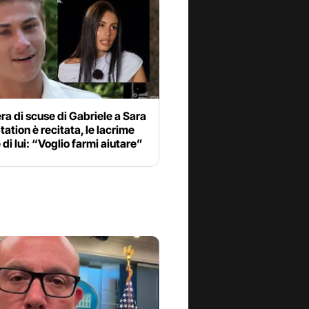
era di scuse di Gabriele a Sara
ation è recitata, le lacrime
 di lui: “Voglio farmi aiutare”