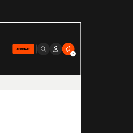
ABBONATI
2