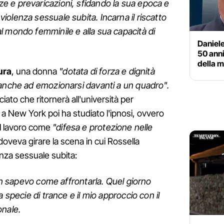
 e prevaricazioni, sfidando la sua epoca e
olenza sessuale subita. Incarna il riscatto
 mondo femminile e alla sua capacità di
Daniel
50 anni
della m
ura
, una donna
"dotata di forza e dignità
 anche ad emozionarsi davanti a un quadro".
iato che ritornerà all'università per
i: a New York poi ha studiato l'ipnosi, ovvero
l lavoro come
"difesa e protezione nelle
eva girare la scena in cui Rossella
enza sessuale subita:
non sapevo come affrontarla. Quel giorno
 specie di trance e il mio approccio con il
onale.