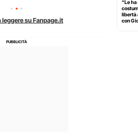
“Le ha 
costum
libertà 
 leggere su Fanpage.it
con Gi