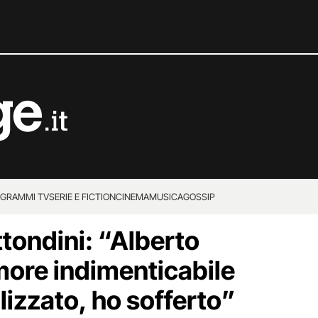
GRAMMI TV
SERIE E FICTION
CINEMA
MUSICA
GOSSIP
tondini: “Alberto
ore indimenticabile
izzato, ho sofferto”