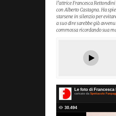
l’attrice Francesca Rettondini
con Alberto Castagna. Ha spie
starsene in silenzio per evita
a suo dire sarebbe già avvenut
commossa ricordando sua ma