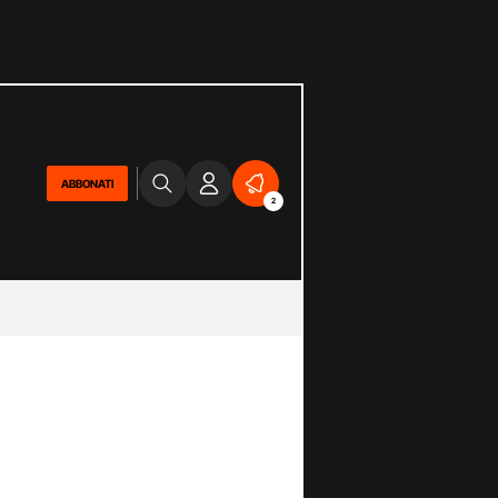
ABBONATI
2