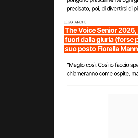
precisato, poi, di divertirsi di p
LEGGI ANCHE
The Voice Senior 2026,
fuori dalla giuria (forse
suo posto Fiorella Mann
"Meglio così. Così io faccio sp
chiameranno come ospite, ma