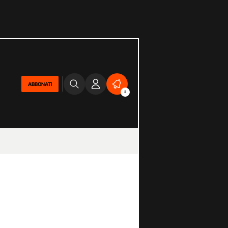
ABBONATI
2