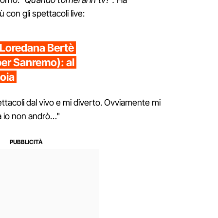
iù con gli spettacoli live:
 Loredana Bertè
 per Sanremo): al
oia
ettacoli dal vivo e mi diverto. Ovviamente mi
 io non andrò…"