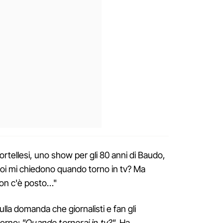
ortellesi, uno show per gli 80 anni di Baudo,
poi mi chiedono quando torno in tv? Ma
Non c'è posto…"
sulla domanda che giornalisti e fan gli
iorno:
"Quando tornerai in tv?".
Ha