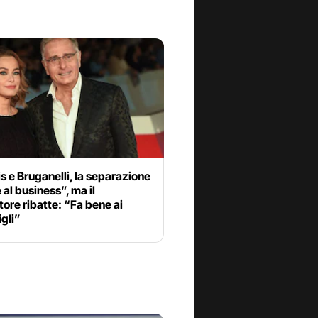
s e Bruganelli, la separazione
 al business”, ma il
ore ribatte: “Fa bene ai
igli”