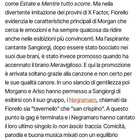
come
Estate
e
Mentre tutto scorre
. Ma nella
divertente imitazione dei provini di X Factor, Fiorello
evidenzia le caratteristiche principali di Morgan che
cerca le emozioni e ha sempre qualcosa da ridire
anche nelle esibizioni più convincenti. Ma l'aspirante
cantante Sangiorgi, dopo essere stato bocciato nei
suoi due brani, è stato invece promosso quando ha
accennato il brano
Meraviglioso
. E qui la promozione
è arrivata soltano grazie alla canzone e non certo per
le sue qualità canore. In uno slancio di gentilezza poi
Morgano e Ariso hanno permesso a Sangiorgi di
esibirsi con il suo gruppo, i
Negramaro
, chiamati da
Fiorello sia "tavernello" che "san crispino". A questo
punto la gag è terminata e i Negramaro hanno cantato
il loro ultimo singolo
Io non lascio traccia
. Comicità,
parodia e buona musica mixati con un equilibrio