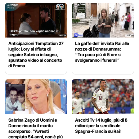
Anticipazioni Temptation 27
La gaffe dell’inviata Rai alle
luglio: Lory si rifiuta di
nozze di Donnarumma:
seguire Sabrina in bagno,
“Tra poco più di 5 ore si
spuntano video al concerto
svolgeranno i funerali”
di Emma
Sabrina Zago di Uomini e
Ascolti Tv 14 luglio, più di 8
Donne ricorda il marito
milioni per la semifinale
scomparso: “Avresti
Spagna-Francia su Rai1
compiuto 54 anni, non è più