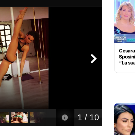
Cesara
Sposini
“La sua