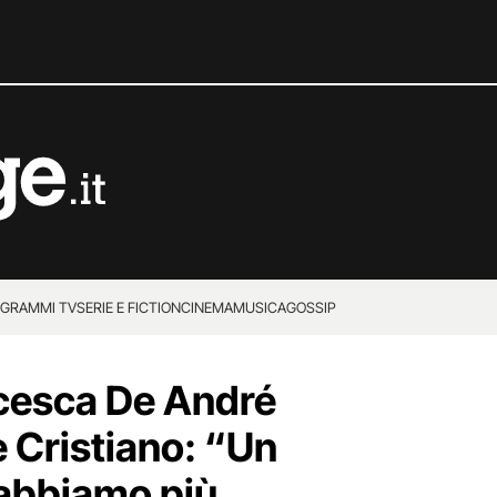
GRAMMI TV
SERIE E FICTION
CINEMA
MUSICA
GOSSIP
ncesca De André
e Cristiano: “Un
 abbiamo più