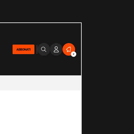
ABBONATI
2