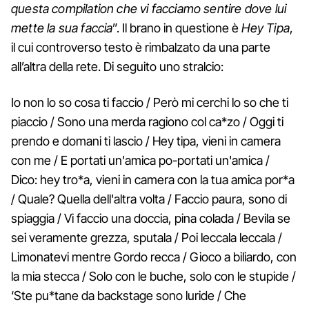
questa compilation che vi facciamo sentire dove lui
mette la sua faccia
”. Il brano in questione è
Hey Tipa
,
il cui controverso testo è rimbalzato da una parte
all’altra della rete. Di seguito uno stralcio:
Io non lo so cosa ti faccio / Però mi cerchi lo so che ti
piaccio / Sono una merda ragiono col ca*zo / Oggi ti
prendo e domani ti lascio / Hey tipa, vieni in camera
con me / E portati un'amica po-portati un'amica /
Dico: hey tro*a, vieni in camera con la tua amica por*a
/ Quale? Quella dell'altra volta / Faccio paura, sono di
spiaggia / Vi faccio una doccia, pina colada / Bevila se
sei veramente grezza, sputala / Poi leccala leccala /
Limonatevi mentre Gordo recca / Gioco a biliardo, con
la mia stecca / Solo con le buche, solo con le stupide /
‘Ste pu*tane da backstage sono luride / Che