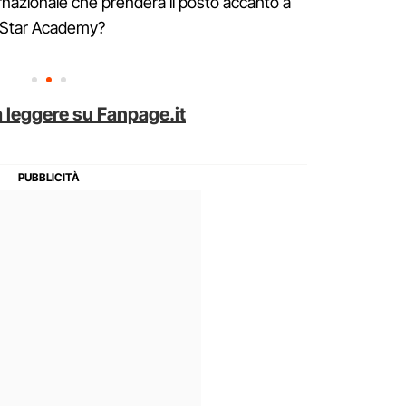
ernazionale che prenderà il posto accanto a
 di Star Academy?
 leggere su Fanpage.it