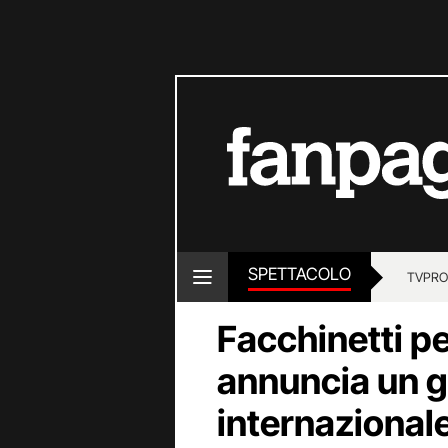
SPETTACOLO
TV
PRO
Facchinetti p
annuncia un g
internazional