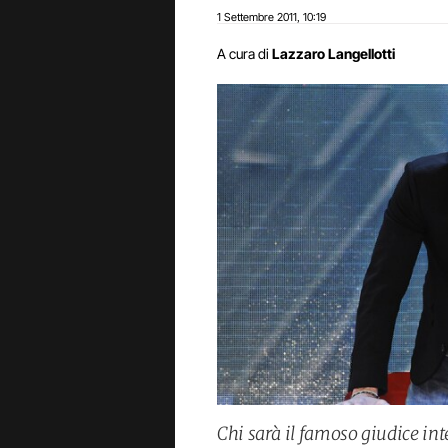
1 Settembre 2011
10:19
,
A cura di
Lazzaro Langellotti
Chi sarà il famoso giudice i