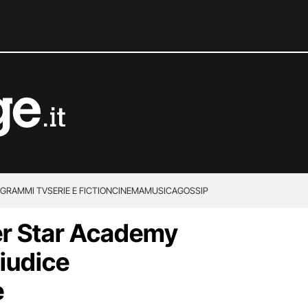
GRAMMI TV
SERIE E FICTION
CINEMA
MUSICA
GOSSIP
er Star Academy
iudice
e