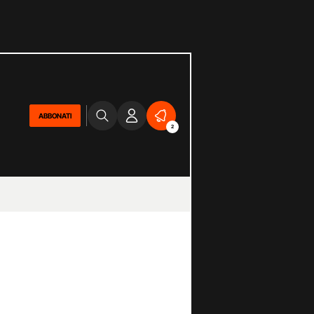
ABBONATI
2