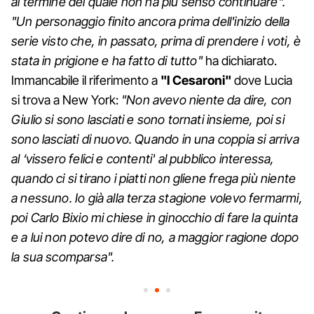
al termine del quale non ha più senso continuare".
"Un personaggio finito ancora prima dell'inizio della
serie visto che, in passato, prima di prendere i voti, è
stata in prigione e ha fatto di tutto"
ha dichiarato.
Immancabile il riferimento a
"I Cesaroni"
dove Lucia
si trova a New York:
"Non avevo niente da dire, con
Giulio si sono lasciati e sono tornati insieme, poi si
sono lasciati di nuovo. Quando in una coppia si arriva
al ‘vissero felici e contenti' al pubblico interessa,
quando ci si tirano i piatti non gliene frega più niente
a nessuno. Io già alla terza stagione volevo fermarmi,
poi Carlo Bixio mi chiese in ginocchio di fare la quinta
e a lui non potevo dire di no, a maggior ragione dopo
la sua scomparsa".