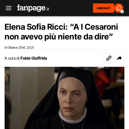
ABBONATI
2
Elena Sofia Ricci: “A I Cesaroni
non avevo più niente da dire”
9 Ottobre 2014
23:21
,
A cura di
Fabio Giuffrida