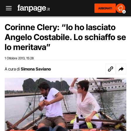
ABBONATI
2
Corinne Clery: “Io ho lasciato
Angelo Costabile. Lo schiaffo se
lo meritava”
1 Ottobre 2013
15:28
,
A cura di
Simona Saviano