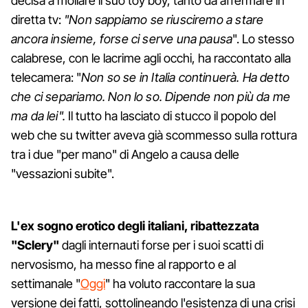
decisa a mollare il suo toy boy, tanto da affermare in
diretta tv:
"Non sappiamo se riusciremo a stare
ancora insieme, forse ci serve una pausa
". Lo stesso
calabrese, con le lacrime agli occhi, ha raccontato alla
telecamera: "
Non so se in Italia continuerà. Ha detto
che ci separiamo. Non lo so. Dipende non più da me
ma da lei".
Il tutto ha lasciato di stucco il popolo del
web che su twitter aveva già scommesso sulla rottura
tra i due "per mano" di Angelo a causa delle
"vessazioni subite".
L'ex sogno erotico degli italiani, ribattezzata
"Sclery"
dagli internauti forse per i suoi scatti di
nervosismo, ha messo fine al rapporto e al
settimanale "
Oggi
" ha voluto raccontare la sua
versione dei fatti, sottolineando l'esistenza di una crisi