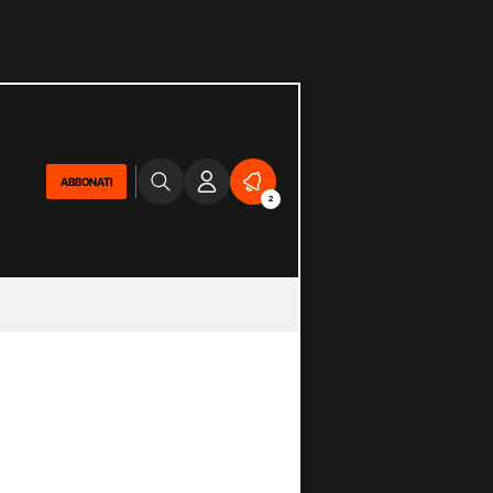
ABBONATI
2