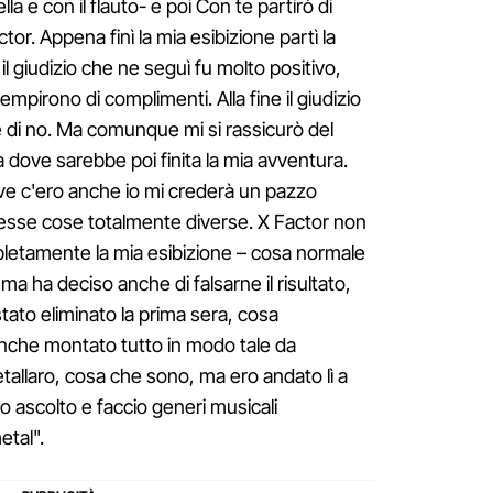
a e con il flauto- e poi Con te partirò di
tor. Appena finì la mia esibizione partì la
il giudizio che ne seguì fu molto positivo,
empirono di complimenti. Alla fine il giudizio
se di no. Ma comunque mi si rassicurò del
 dove sarebbe poi finita la mia avventura.
ove c'ero anche io mi crederà un pazzo
esse cose totalmente diverse. X Factor non
mpletamente la mia esibizione – cosa normale
a ha deciso anche di falsarne il risultato,
tato eliminato la prima sera, cosa
nche montato tutto in modo tale da
tallaro, cosa che sono, ma ero andato lì a
io ascolto e faccio generi musicali
etal".