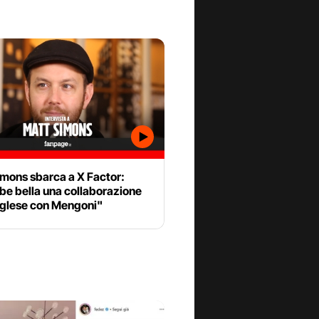
imons sbarca a X Factor:
be bella una collaborazione
inglese con Mengoni"