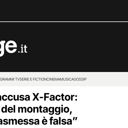
GRAMMI TV
SERIE E FICTION
CINEMA
MUSICA
GOSSIP
accusa X-Factor:
 del montaggio,
rasmessa è falsa”