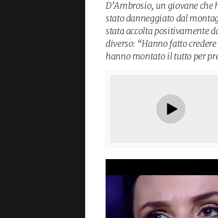
D’Ambrosio, un giovane che ha
stato danneggiato dal montagg
stata accolta positivamente da
diverso: “Hanno fatto credere 
hanno montato il tutto per pr