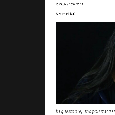
10 Ottobre 2016
20:27
,
A cura di
D.S.
In queste ore, una polemica st