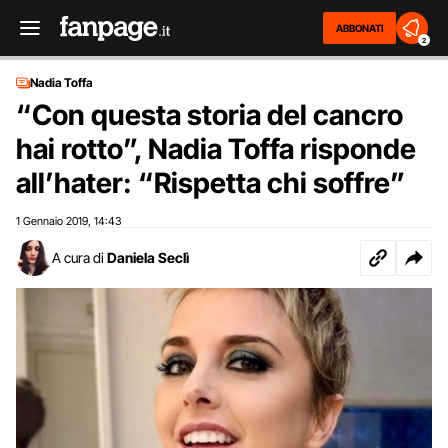
ABBONATI
2
Nadia Toffa
“Con questa storia del cancro
hai rotto”, Nadia Toffa risponde
all’hater: “Rispetta chi soffre”
1 Gennaio 2019
14:43
,
A cura di
Daniela Seclì