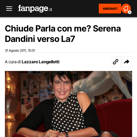
ABBONATI
2
Chiude Parla con me? Serena
Dandini verso La7
31 Agosto 2011
15:01
,
A cura di
Lazzaro Langellotti