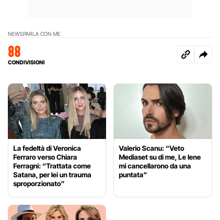
NEWS
PARLA CON ME
88
CONDIVISIONI
La fedeltà di Veronica
Valerio Scanu: “Veto
Ferraro verso Chiara
Mediaset su di me, Le Iene
Ferragni: “Trattata come
mi cancellarono da una
Satana, per lei un trauma
puntata”
sproporzionato”