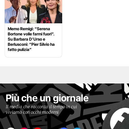
Memo Remigi: “Serena
Bortone volle farmi fuori”.
Su Barbara D’Urso e
Berlusconi: “Pier Silvio ha
fatto pulizia”
Più che un giornale
Il media che racconta il tempo in cui
viviamo con occhi moderni