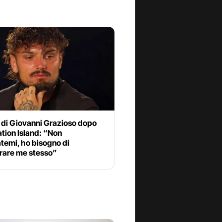
i di Giovanni Grazioso dopo
tion Island: “Non
temi, ho bisogno di
rare me stesso”