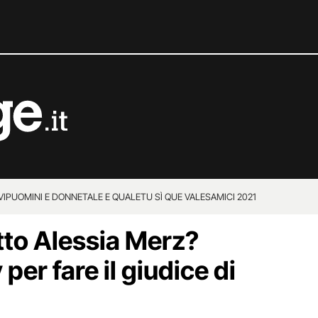
VIP
UOMINI E DONNE
TALE E QUALE
TU SÌ QUE VALES
AMICI 2021
tto Alessia Merz?
 per fare il giudice di