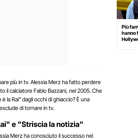
Più fam
hanno f
Hollyw
are più in tv. Alessia Merz ha fatto perdere
o il calciatore Fabio Bazzani, nel 2005. Che
 è la Rai" dagli occhi di ghiaccio? È una
clude di tornare in tv.
ai" e "Striscia la notizia"
essia Merz ha conosciuto il successo nel