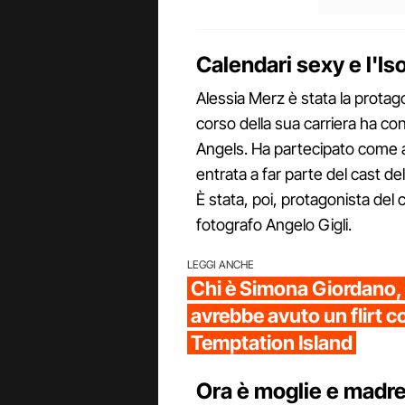
Calendari sexy e l'Is
Alessia Merz è stata la protag
corso della sua carriera ha c
Angels. Ha partecipato come 
entrata a far parte del cast d
È stata, poi, protagonista del 
fotografo
Angelo Gigli.
LEGGI ANCHE
Chi è Simona Giordano, 
avrebbe avuto un flirt 
Temptation Island
Ora è moglie e madr