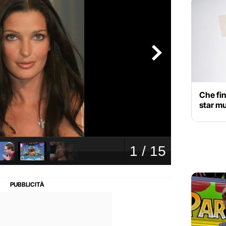
Che fi
star mu