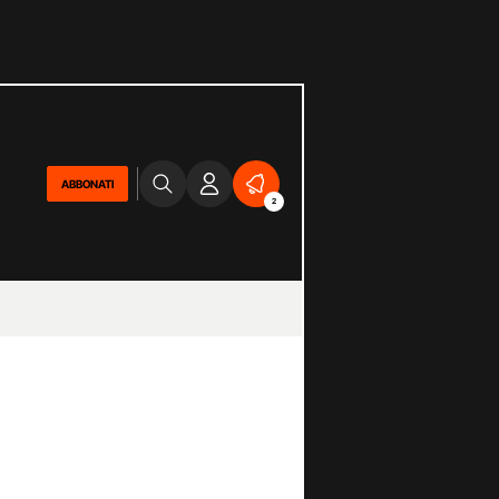
ABBONATI
2