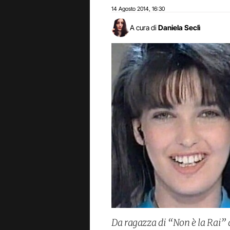
14 Agosto 2014
16:30
,
A cura di
Daniela Seclì
Da ragazza di “Non è la Rai