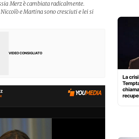
lessia Merz è cambiata radicalmente.
iccolò e Martina sono cresciuti e lei si
VIDEO CONSIGLIATO
La cris
Tempta
chiama
recupe