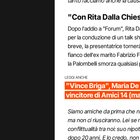
tanto facciamo anche la causa
"Con Rita Dalla Chie
Dopo l'addio a "Forum", Rita D
per la conduzione di un talk 
breve, la presentatrice torner
fianco dell'ex marito Fabrizio Fri
la Palombelli smorza qualsiasi
LEGGI ANCHE
"Vince Briga", Maria De Fi
vincitore di Amici 14 (ma
Siamo amiche da prima che nasc
ma non ci riusciranno. Lei s
conflittualità tra noi: suo ni
dopo 20 anni. E lo credo, non