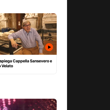
 spiega Cappella Sansevero e
o Velato