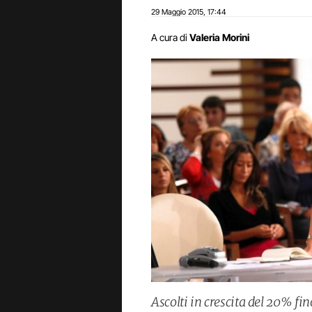
29 Maggio 2015
17:44
,
A cura di
Valeria Morini
Ascolti in crescita del 20% fi