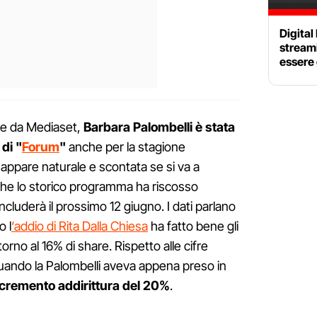
Digital
streami
essere 
te da Mediaset,
Barbara Palombelli è stata
di "
Forum
"
anche per la stagione
appare naturale e scontata se si va a
che lo storico programma ha riscosso
oncluderà il prossimo 12 giugno. I dati parlano
o l
‘addio di Rita Dalla Chiesa
ha fatto bene gli
torno al 16% di share. Rispetto alle cifre
quando la Palombelli aveva appena preso in
ncremento addirittura del 20%
.