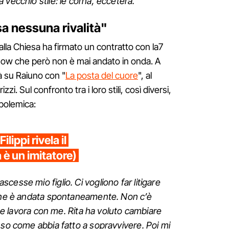
 vecchio stile: le corna, eccetera.
sa nessuna rivalità"
alla Chiesa ha firmato un contratto con la7
show che però non è mai andato in onda. A
à su Raiuno con "
La posta del cuore
", al
zzi. Sul confronto tra i loro stili, così diversi,
 polemica:
lippi rivela il
 è un imitatore)
esse mio figlio. Ci vogliono far litigare
e ne è andata spontaneamente. Non c’è
pote lavora con me. Rita ha voluto cambiare
 so come abbia fatto a sopravvivere. Poi mi