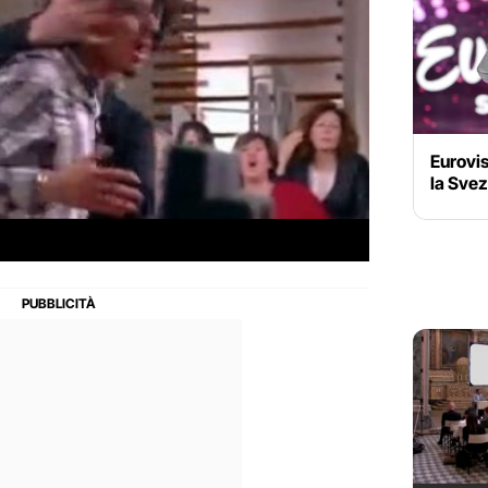
Eurovi
la Svez