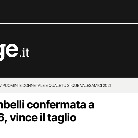
VIP
UOMINI E DONNE
TALE E QUALE
TU SÌ QUE VALES
AMICI 2021
belli confermata a
 vince il taglio