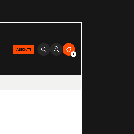
ABBONATI
2