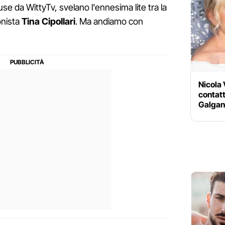
use da WittyTv, svelano l'ennesima lite tra la
onista
Tina Cipollari
. Ma andiamo con
Nicola 
contat
Galgani