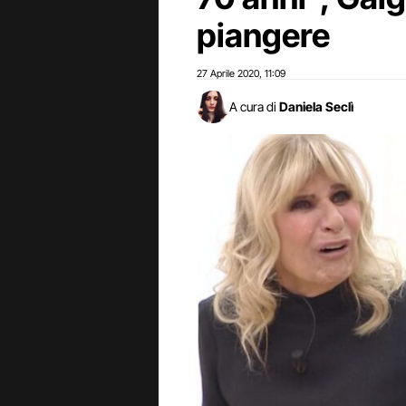
piangere
27 Aprile 2020
11:09
,
A cura di
Daniela Seclì