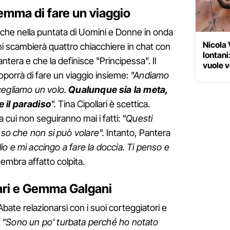
mma di fare un viaggio
he nella puntata di Uomini e Donne in onda
Nicola 
ani scambierà quattro chiacchiere in chat con
lontani:
tera e che la definisce "Principessa". Il
vuole 
oporrà di fare un viaggio insieme:
"Andiamo
cegliamo un volo.
Qualunque sia la meta,
 il paradiso
".
Tina Cipollari è scettica.
a cui non seguiranno mai i fatti:
"Questi
sso che non si può volare".
Intanto, Pantera
o e mi accingo a fare la doccia. Ti penso e
embra affatto colpita.
llari e Gemma Galgani
ate relazionarsi con i suoi corteggiatori e
:
"Sono un po' turbata perché ho notato