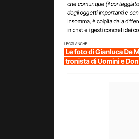
che comunque (il corteggiat
degli oggetti importanti e con
Insomma, è colpita dalla differe
in chat e i gesti concreti dei c
LEGGI ANCHE
Le foto di Gianluca De M
tronista di Uomini e Do