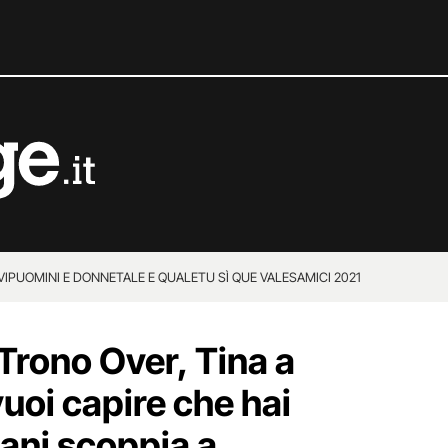
VIP
UOMINI E DONNE
TALE E QUALE
TU SÌ QUE VALES
AMICI 2021
Trono Over, Tina a
oi capire che hai
gani scoppia a