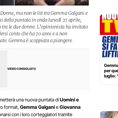
 Donne, ma non le liti tra Gemma Galgani e
ni della puntata in onda lunedì 27 aprile,
 tra le due donne. L’opinionista ha invitato
ersi conto che ha 70 anni e a non
ate. Gemma è scoppiata a piangere.
Gemma G
VIDEO CONSIGLIATO
per que
luglio:
smetterà una nuova puntata di
Uomini e
vo format,
Gemma Galgani
e
Giovanna
arsi con i loro corteggiatori tramite