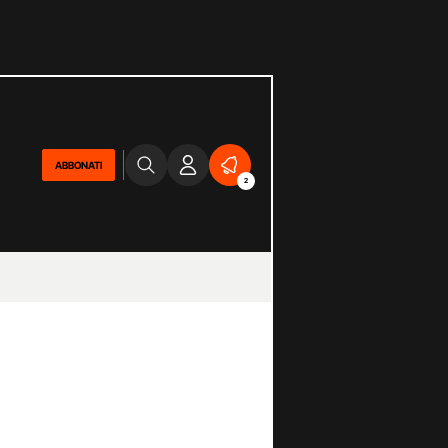
ABBONATI
2