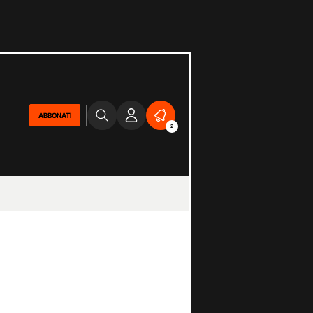
ABBONATI
2