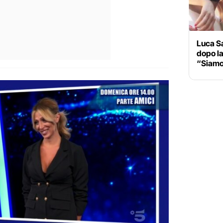
Luca Sa
dopo la
“Siamo