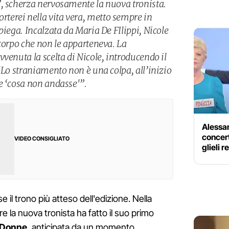
, scherza nervosamente la nuova tronista.
erei nella vita vera, metto sempre in
piega. Incalzata da Maria De FIlippi, Nicole
 corpo che non le apparteneva. La
venuta la scelta di Nicole, introducendo il
“Lo straniamento non è una colpa, all’inizio
e ‘cosa non andasse'”.
Alessan
concert
VIDEO CONSIGLIATO
glieli r
e il trono più atteso dell'edizione. Nella
 la nuova tronista ha fatto il suo primo
 Donne
, anticipata da un momento