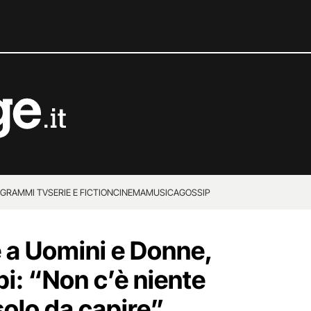
GRAMMI TV
SERIE E FICTION
CINEMA
MUSICA
GOSSIP
 a Uomini e Donne,
pi: “Non c’è niente
solo da capire”