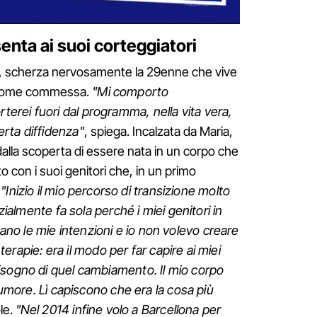
enta ai suoi corteggiatori
, scherza nervosamente la 29enne che vive
a come commessa.
"Mi comporto
rei fuori dal programma, nella vita vera,
rta diffidenza"
, spiega. Incalzata da Maria,
 dalla scoperta di essere nata in un corpo che
o con i suoi genitori che, in un primo
"Inizio il mio percorso di transizione molto
izialmente fa sola perché i miei genitori in
o le mie intenzioni e io non volevo creare
e terapie: era il modo per far capire ai miei
isogno di quel cambiamento. Il mio corpo
o umore. Lì capiscono che era la cosa più
le.
"Nel 2014 infine volo a Barcellona per