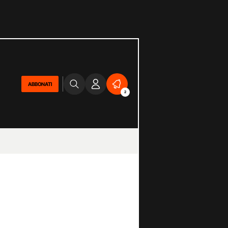
ABBONATI
2