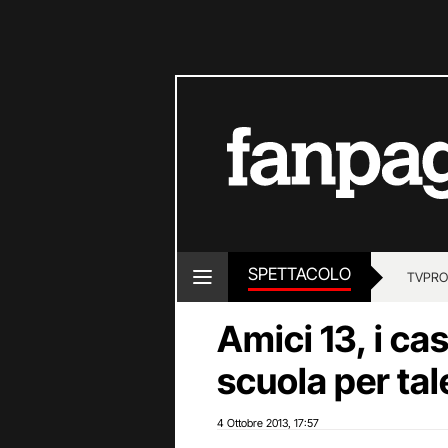
SPETTACOLO
TV
PRO
Amici 13, i ca
scuola per ta
4 Ottobre 2013
17:57
,