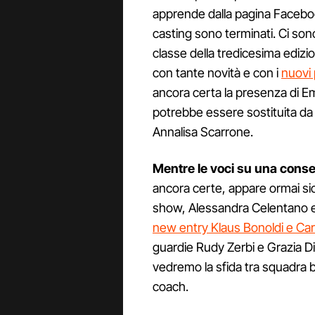
apprende dalla pagina Facebook
casting sono terminati. Ci sono
classe della tredicesima ediz
con tante novità e con i
nuovi 
ancora certa la presenza di 
potrebbe essere sostituita da 
Annalisa Scarrone.
Mentre le voci su una conse
ancora certe, appare ormai sicu
show, Alessandra Celentano e
new entry Klaus Bonoldi e Car
guardie Rudy Zerbi e Grazia D
vedremo la sfida tra squadra b
coach.