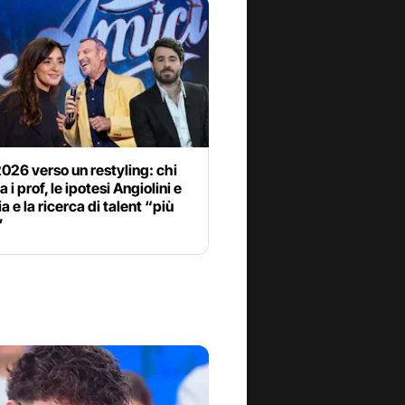
026 verso un restyling: chi
a i prof, le ipotesi Angiolini e
 e la ricerca di talent “più
”