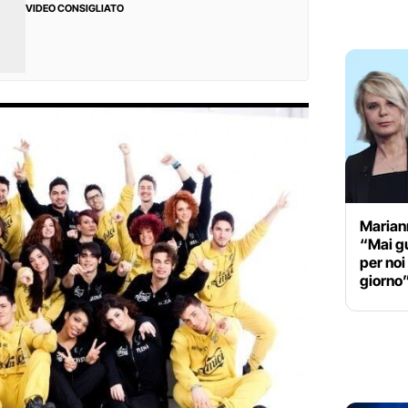
VIDEO CONSIGLIATO
Marian
“Mai g
per noi
giorno