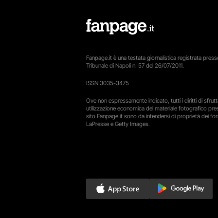
Fanpage.it è una testata giornalistica registrata presso
Tribunale di Napoli n. 57 del 26/07/2011.
ISSN 3035-3475
Ove non espressamente indicato, tutti i diritti di sfru
utilizzazione economica del materiale fotografico pre
sito Fanpage.it sono da intendersi di proprietà dei forn
LaPresse e Getty Images.