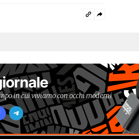
giornale
tempo in cui viviamo con occhi moderni