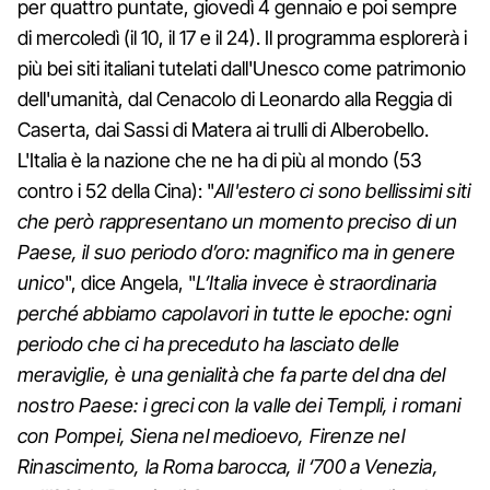
per quattro puntate, giovedì 4 gennaio e poi sempre
di mercoledì (il 10, il 17 e il 24). Il programma esplorerà i
più bei siti italiani tutelati dall'Unesco come patrimonio
dell'umanità, dal Cenacolo di Leonardo alla Reggia di
Caserta, dai Sassi di Matera ai trulli di Alberobello.
L'Italia è la nazione che ne ha di più al mondo (53
contro i 52 della Cina): "
All'estero ci sono bellissimi siti
che però rappresentano un momento preciso di un
Paese, il suo periodo d’oro: magnifico ma in genere
unico
", dice Angela, "
L’Italia invece è straordinaria
perché abbiamo capolavori in tutte le epoche: ogni
periodo che ci ha preceduto ha lasciato delle
meraviglie, è una genialità che fa parte del dna del
nostro Paese: i greci con la valle dei Templi, i romani
con Pompei, Siena nel medioevo, Firenze nel
Rinascimento, la Roma barocca, il ‘700 a Venezia,