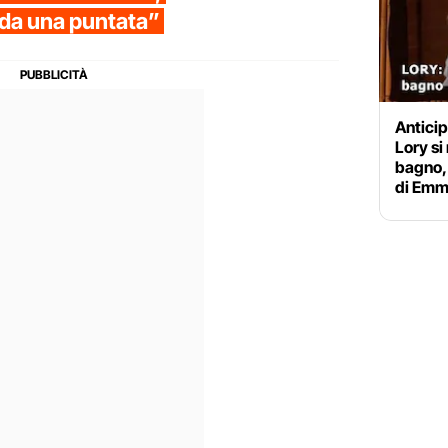
 da una puntata”
Anticip
Lory si
bagno,
di Em