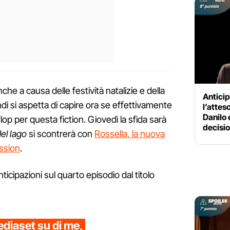
nche a causa delle festività natalizie e della
Anticip
 si aspetta di capire ora se effettivamente
l’attes
Danilo
op per questa fiction. Giovedì la sfida sarà
decisi
del lago
si scontrerà con
Rossella, la nuova
ession
.
icipazioni sul quarto episodio dal titolo
diaset su di me,