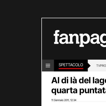
SPETTACOLO
TV
PRO
Al di là del la
quarta puntat
11 Gennaio 2011
12:34
,