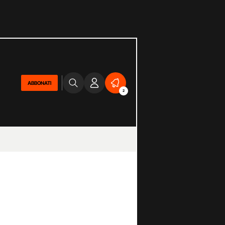
ABBONATI
2