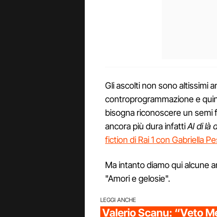
Gli ascolti non sono altissimi a
controprogrammazione e quindi
bisogna riconoscere un semi fl
ancora più dura infatti
Al di là 
fiction di Rai 1 con Gabriella P
Ma intanto diamo qui alcune ant
"Amori e gelosie".
LEGGI ANCHE
Valerio Scanu: “Veto Me