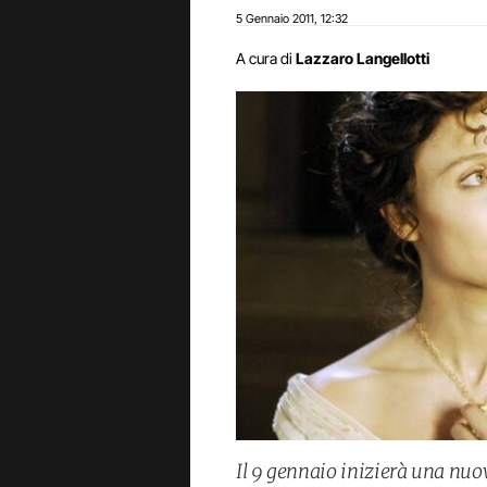
5 Gennaio 2011
12:32
,
A cura di
Lazzaro Langellotti
Il 9 gennaio inizierà una nuova