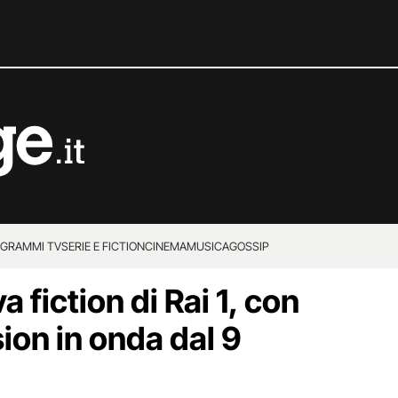
GRAMMI TV
SERIE E FICTION
CINEMA
MUSICA
GOSSIP
 fiction di Rai 1, con
ion in onda dal 9