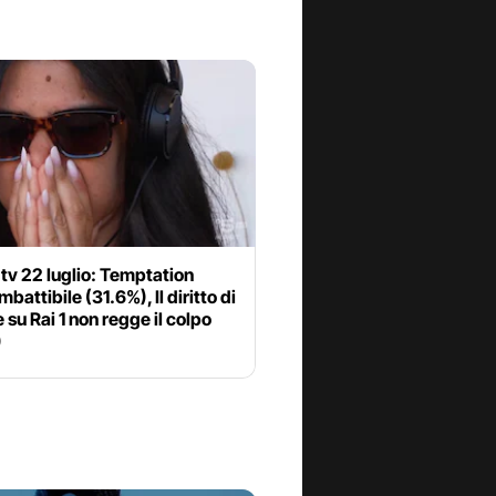
 tv 22 luglio: Temptation
mbattibile (31.6%), Il diritto di
 su Rai 1 non regge il colpo
)