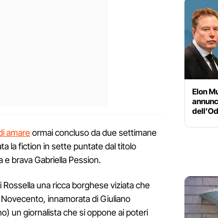
Elon Mu
annunci
dell’Od
di amare
ormai concluso da due settimane
ta la fiction in sette puntate dal titolo
la e brava Gabriella Pession.
di Rossella una ricca borghese viziata che
io Novecento, innamorata di Giuliano
) un giornalista che si oppone ai poteri