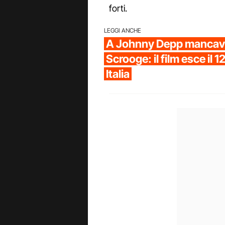
forti.
LEGGI ANCHE
A Johnny Depp mancava
Scrooge: il film esce il 
Italia