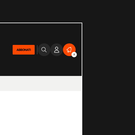
ABBONATI
2