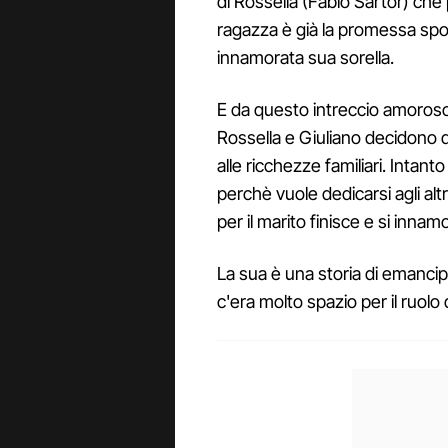
di Rossella (Fabio Sartor) che p
ragazza è già la promessa spos
innamorata sua sorella.
E da questo intreccio amoroso,
Rossella e Giuliano decidono di
alle ricchezze familiari. Intan
perchè vuole dedicarsi agli alt
per il marito finisce e si innam
La sua è una storia di emancip
c'era molto spazio per il ruolo