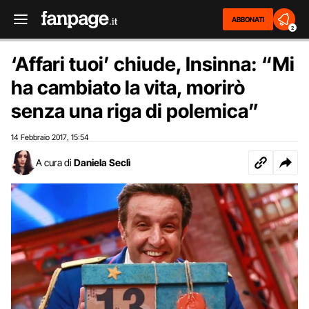
ABBONATI
2
‘Affari tuoi’ chiude, Insinna: “Mi
ha cambiato la vita, morirò
senza una riga di polemica”
14 Febbraio 2017
15:54
,
A cura di
Daniela Seclì