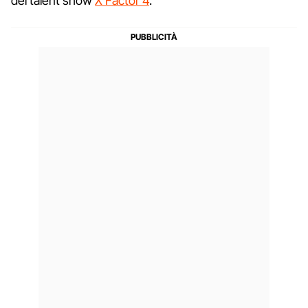
del talent show
X Factor 4
.