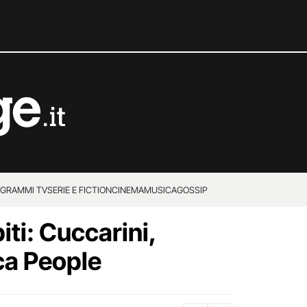
GRAMMI TV
SERIE E FICTION
CINEMA
MUSICA
GOSSIP
iti: Cuccarini,
ca People