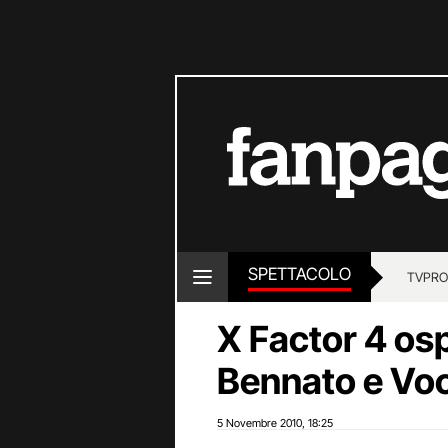
SPETTACOLO
TV
PRO
X Factor 4 osp
Bennato e Vo
5 Novembre 2010
18:25
,