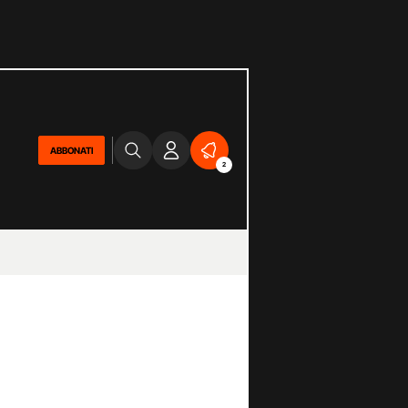
ABBONATI
2