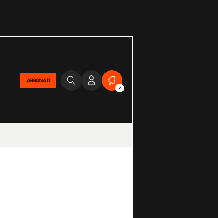
ABBONATI
2