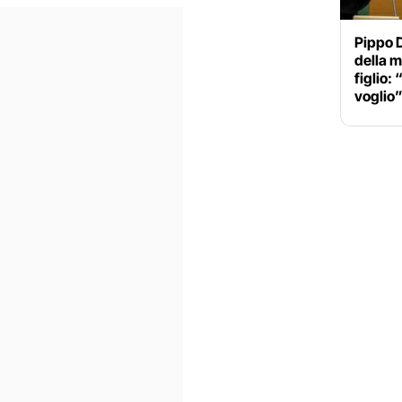
Pippo D
della ma
figlio:
voglio