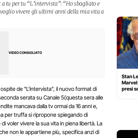
a tu per tu “L’intervista”: “Ho sbagliato e
oglio vivere gli ultimi anni della mia vita a
VIDEO CONSIGLIATO
Stan Le
Marvel:
presi s
spite de "L'intervista", il nuovo format di
seconda serata su Canale 5(questa sera alle
endite mancava dalla tv ormai da 16 anni e,
a per truffa si ripropone spiegando di
di voler vivere la sua vita in piena libertà. La
he non le appartiene più, specifica anzi di