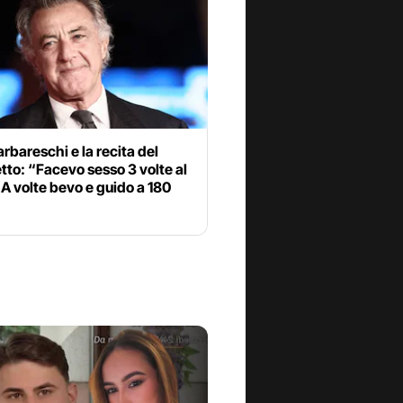
rbareschi e la recita del
to: “Facevo sesso 3 volte al
 A volte bevo e guido a 180
”