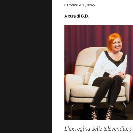
6 Ottobre 2016
10:45
,
A cura di
G.D.
L’ex regina delle televendite p