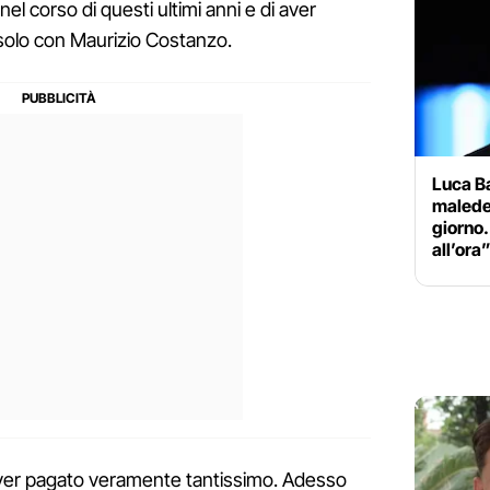
i nel corso di questi ultimi anni e di aver
 solo con Maurizio Costanzo.
Luca Ba
maledet
giorno.
all’ora
 aver pagato veramente tantissimo. Adesso