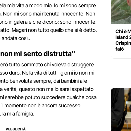
 della mia vita a modo mio. Io mi sono sempre
. Non mi sono mai ritenuta innocente. Non
ono in galera e che dicono: sono innocente.
fatto. Magari non tutto quello che si è detto.
Chi è M
Island 
è andata così…
Crispin
falò
non mi sento distrutta"
però tutto sommato chi voleva distruggere
 duro. Nella vita di tutti i giorni io non mi
ento benvoluta sempre, dai bambini alle
a verità, questo non me lo sarei aspettato
 mi sarebbe potuto succedere qualche cosa
er il momento non è ancora successo.
 la mia famiglia.