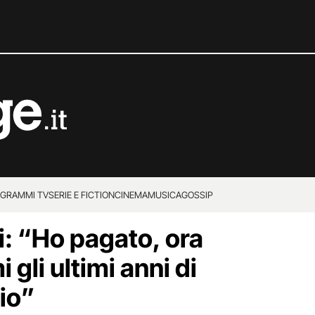
GRAMMI TV
SERIE E FICTION
CINEMA
MUSICA
GOSSIP
: “Ho pagato, ora
 gli ultimi anni di
io”