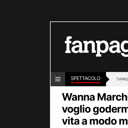
SPETTACOLO
TV
PRO
Wanna Marchi
voglio godermi
vita a modo m