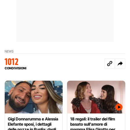
NEWS
1012
CONDIVISIONI
Gigi Donnarumma e Alessia
18 regali: il trailer del film
Elefante sposi, i dettagli
basato sull'amore di
delle nozze in Puglia: dagli
mamma Elisa Girotto per