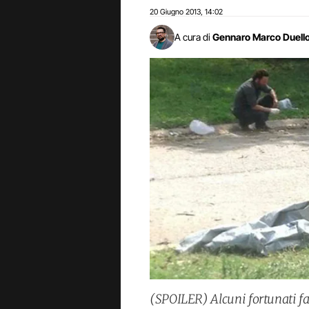
20 Giugno 2013
14:02
,
A cura di
Gennaro Marco Duell
(SPOILER) Alcuni fortunati fan