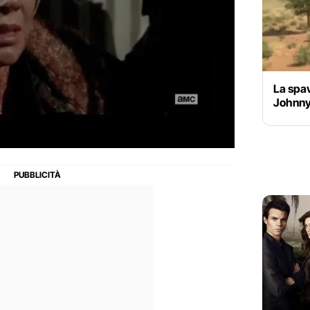
La spav
Johnny