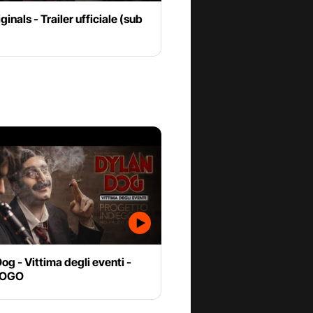
ginals - Trailer ufficiale (sub
og - Vittima degli eventi -
GOGO