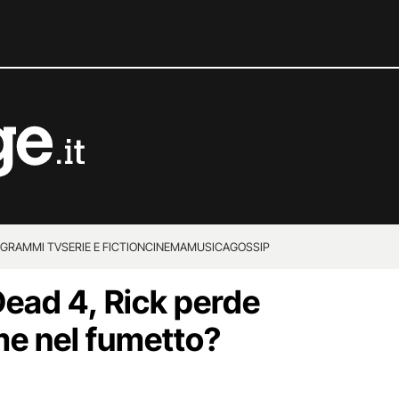
GRAMMI TV
SERIE E FICTION
CINEMA
MUSICA
GOSSIP
ead 4, Rick perde
e nel fumetto?