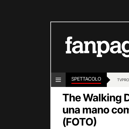
SPETTACOLO
TV
PRO
The Walking D
una mano com
(FOTO)