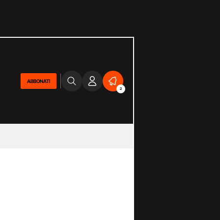
ABBONATI
2