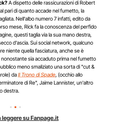
ick?
A dispetto delle rassicurazioni di Robert
al pari di quanto accade nel fumetto, la
gliata. Nell'albo numero 7 infatti, edito da
orso mese, Rick fa la conoscenza del perfido
ine, questi taglia via la sua mano destra,
secco d'ascia. Sui social network, qualcuno
re niente quella fasciatura, anche se è
, nonostante sia accaduto prima nel fumetto
pubblico meno smaliziato una sorta di "cut &
arole) da
Il Trono di Spade
, (occhio allo
erminatore di Re", Jaime Lannister, un'altro
o destra.
 leggere su Fanpage.it