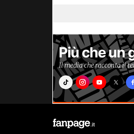
Più che un 
Il media che racconta il 