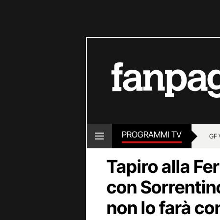
PROGRAMMI TV
GF 
Tapiro alla Feri
con Sorrentino
non lo farà c