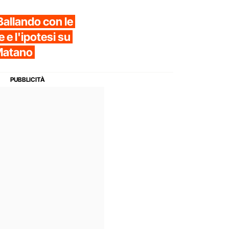
Ballando con le
e e l'ipotesi su
 Matano