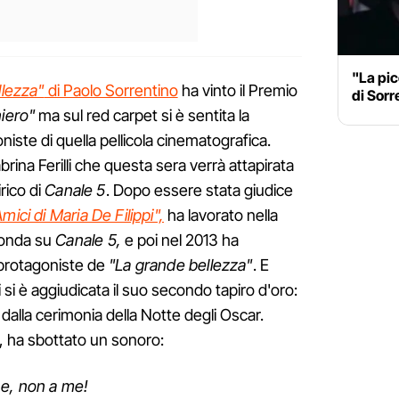
"La pic
llezza"
di Paolo Sorrentino
ha vinto il Premio
di Sorr
niero"
ma sul red carpet si è sentita la
iste di quella pellicola cinematografica.
brina Ferilli che questa sera verrà attapirata
irico di
Canale 5
. Dopo essere stata giudice
Amici di Maria De Filippi",
ha lavorato nella
 onda su
Canale 5,
e poi nel 2013 ha
 protagoniste de
"La grande bellezza"
. E
li si è aggiudicata il suo secondo tapiro d'oro:
 dalla cerimonia della Notte degli Oscar.
li, ha sbottato un sonoro:
ne, non a me!