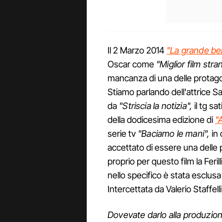
Il 2 Marzo 2014
"La grande be
Oscar come
"Miglior film stra
mancanza di una delle protagon
Stiamo parlando dell'attrice Sa
da
"Striscia la notizia",
il tg sat
della dodicesima edizione di
"
serie tv
"Baciamo le mani",
in
accettato di essere una delle
proprio per questo film la Feril
nello specifico è stata esclusa
Intercettata da Valerio Staffel
Dovevate darlo alla produzio