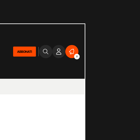
ABBONATI
2