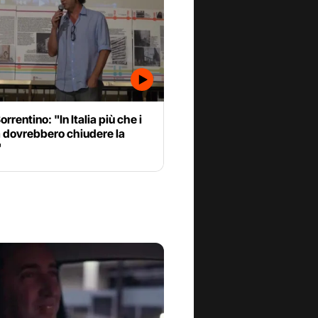
orrentino: "In Italia più che i
 dovrebbero chiudere la
"