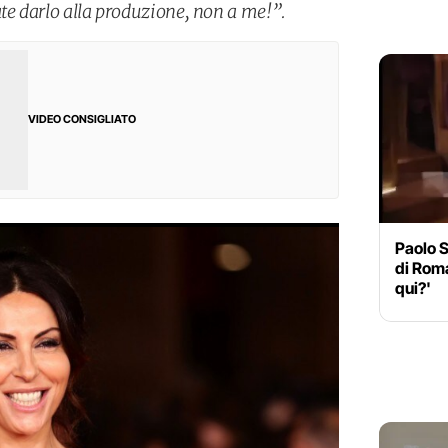
ate darlo alla produzione, non a me!”.
VIDEO CONSIGLIATO
Paolo S
di Roma
qui?'