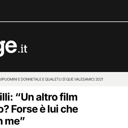
VIP
UOMINI E DONNE
TALE E QUALE
TU SÌ QUE VALES
AMICI 2021
lli: “Un altro film
? Forse è lui che
on me”