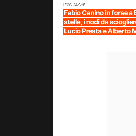
LEGGI ANCHE
Fabio Canino in forse a 
stelle, i nodi da scioglier
Lucio Presta e Alberto