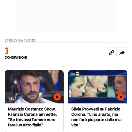
STRISCIA LA NOTIZIA
3
CONDIVISIONI
Maurizio Costanzo Show,
Silvia Provvedi su Fabrizio
Fabrizio Corona ammette:
Corona: "L'ho amato, ma
"Se trovassi l'amore vero
non farà più parte dalla mia
farei un altro figlio"
vita"