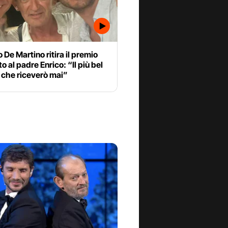
 De Martino ritira il premio
to al padre Enrico: “Il più bel
 che riceverò mai”