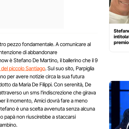
Stefano
intitola
premio
tro pezzo fondamentale. A comunicare al
l'intenzione di abbandonare
w è Stefano De Martino, il ballerino che il 9
 del piccolo Santiago
. Sul suo sito, Parpiglia
no per avere notizie circa la sua futura
to da Maria De Filippi. Con serenità, De
traverso un sms l'indiscrezione che girava
 per il momento, Amici dovrà fare a meno
 Stefano è una scelta avvenuta senza alcuna
o papà non riuscirebbe a staccarsi
bambino.