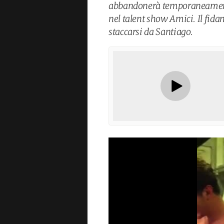
abbandonerà temporaneamente 
nel talent show Amici. Il fida
staccarsi da Santiago.