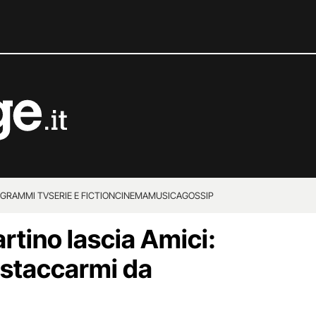
GRAMMI TV
SERIE E FICTION
CINEMA
MUSICA
GOSSIP
rtino lascia Amici:
 staccarmi da