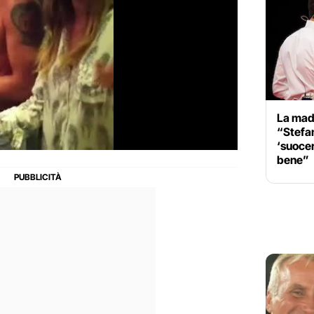
La mad
“Stefa
‘suocera
bene”