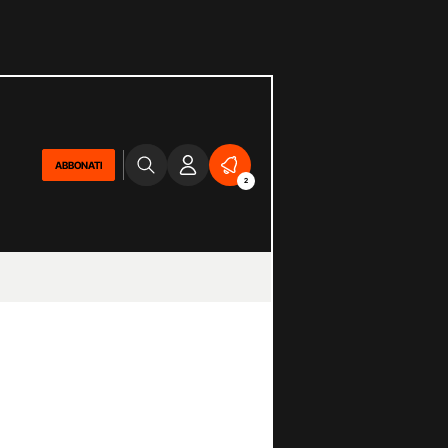
ABBONATI
2