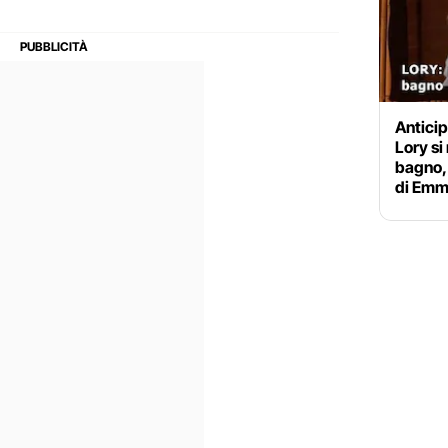
Anticip
Lory si
bagno,
di Em