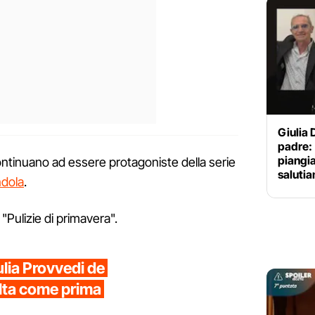
Giulia D
padre: 
piangia
continuano ad essere protagoniste della serie
saluti
dola
.
o "Pulizie di primavera".
lia Provvedi de
elta come prima