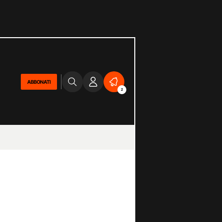
ABBONATI
2