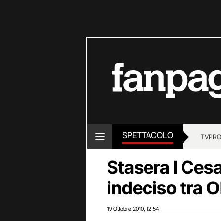
SPETTACOLO
TV
PRO
Stasera I Cesa
indeciso tra 
19 Ottobre 2010
12:54
,