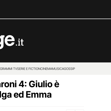
GRAMMI TV
SERIE E FICTION
CINEMA
MUSICA
GOSSIP
roni 4: Giulio è
Olga ed Emma