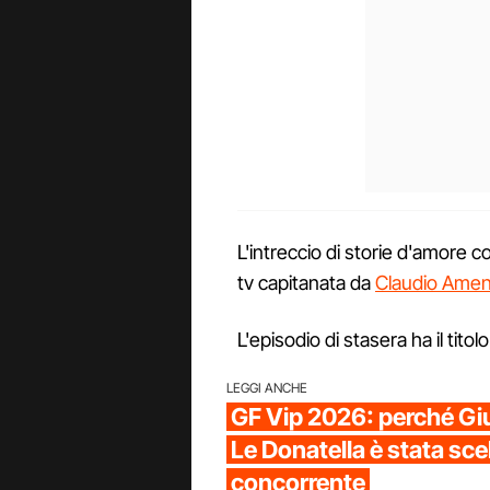
L'intreccio di storie d'amore 
tv capitanata da
Claudio Amen
L'episodio di stasera ha il titol
LEGGI ANCHE
GF Vip 2026: perché Giu
Le Donatella è stata sc
concorrente