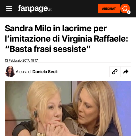
ABBONATI
2
Sandra Milo in lacrime per
l’imitazione di Virginia Raffaele:
“Basta frasi sessiste”
13 Febbraio 2017
19:17
,
A cura di
Daniela Seclì