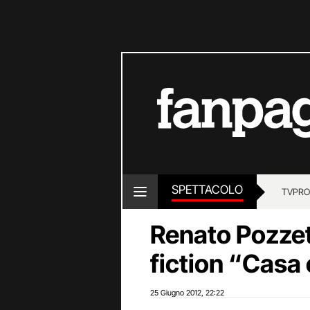
SPETTACOLO
TV
PRO
Renato Pozzett
fiction “Casa
25 Giugno 2012
22:22
,