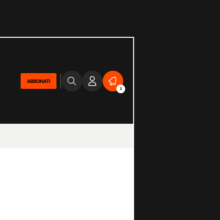
ABBONATI
2