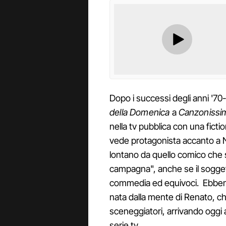
Dopo i successi degli anni '70
della Domenica
a
Canzonissi
nella tv pubblica con una fiction
vede protagonista accanto a N
lontano da quello comico che s
campagna", anche se il soggett
commedia ed equivoci. Ebbene s
nata dalla mente di Renato, che
sceneggiatori, arrivando oggi
serie tv.