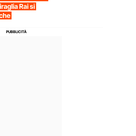
aglia Rai si
iche