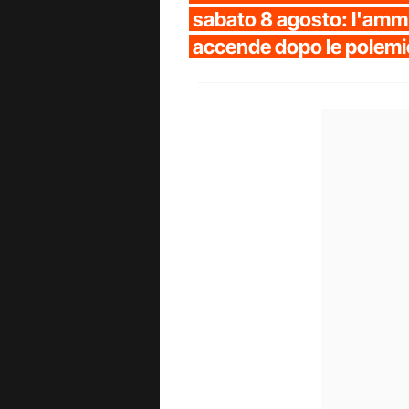
sabato 8 agosto: l'ammir
accende dopo le polem