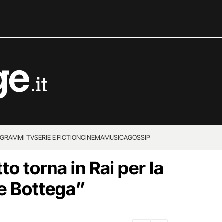
GRAMMI TV
SERIE E FICTION
CINEMA
MUSICA
GOSSIP
o torna in Rai per la
 e Bottega”