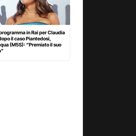
programma in Rai per Claudia
opo il caso Piantedosi,
qua (M5S): “Premiato il suo
o”