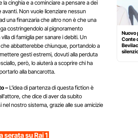
e la cinghia e a cominciare a pensare a dei
re avanti. Non vuole licenziare nessun
a ad una finanzaria che altro non è che una
iuga costringendolo al pignoramento
Nuovo 
 villa di famiglia per sanare i debiti. Un
Conte d
Bevilac
le che abbatterebbe chiunque, portandolo a
silenzi
mettere gesti estremi, dovuti alla perduta
ciallo, però, lo aiuterà a scoprire chi ha
portarlo alla bancarotta.
to –
L'idea di partenza di questa fiction è
l'attore, che dice di aver da subito
i nel nostro sistema, grazie alle sue amicizie
 serata su Rai 1