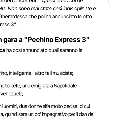
mi dei concorrenti.
"Quest'anno con le
lla. Non sono mai state così indisciplinate e
Gherardesca che poi ha annunciato le otto
ress 3".
in gara a "Pechino Express 3"
sca
ha così annunciato quali saranno le
, intelligente, l'altro fa il musicista;
lto belle, una emigrata a Napoli dalle
al Venezuela;
ni uomini, due donne alfa molto decise, di cui
a, quindi sarà un po' impegnativo per il clan dei