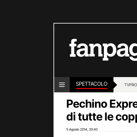
SPETTACOLO
TV
PRO
Pechino Expre
di tutte le cop
5 Agosto 2014
20:40
,