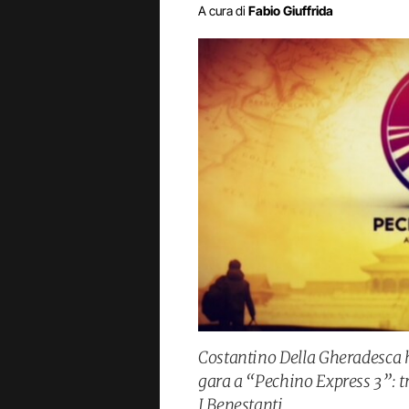
A cura di
Fabio Giuffrida
Costantino Della Gheradesca h
gara a “Pechino Express 3”: tr
I Benestanti.