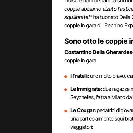
indiscrezioni di stampa sui no
coppie abbiamo alzato l'astice
squilibrate!"
ha tuonato Della 
coppie in gara di "Pechino Exp
Sono otto le coppie 
Costantino Della Gherarde
coppie in gara:
I Fratelli:
uno molto bravo, carino
Le Immigrate:
due ragazze mo
Seychelles, l'altra a Milano d
Le Cougar:
pedatrici di giova
una particolarmente squilibrat
viaggiatori;