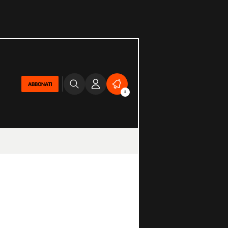
ABBONATI
2