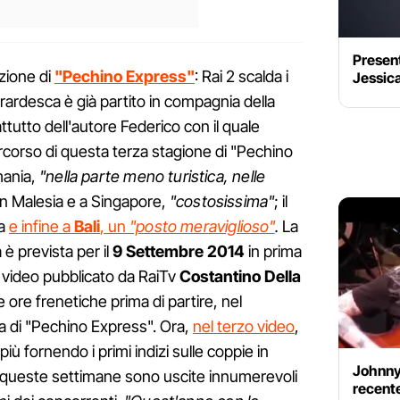
Present
izione di
"Pechino Express"
: Rai 2 scalda i
Jessica
ardesca è già partito in compagnia della
attutto dell'autore Federico con il quale
percorso di questa terza stagione di "Pechino
mania,
"nella parte meno turistica, nelle
 in Malesia e a Singapore,
"costosissima"
; il
ia
e infine a
Bali
, un
"posto meraviglioso"
.
La
 prevista per il
9 Settembre 2014
in prima
o video pubblicato da RaiTv
Costantino Della
 ore frenetiche prima di partire, nel
a di "Pechino Express". Ora,
nel terzo video
,
 più fornendo i primi indizi sulle coppie in
Johnny 
 queste settimane sono uscite innumerevoli
recent