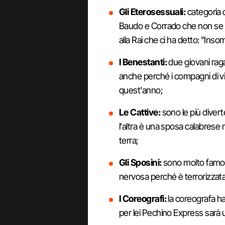
Gli Eterosessuali:
categoria c
Baudo e Corrado che non se n
alla Rai che ci ha detto: "Ins
I Benestanti:
due giovani ragazz
anche perché i compagni di v
quest'anno;
Le Cattive:
sono le più diverte
l'altra è una sposa calabrese 
terra;
Gli Sposini:
sono molto famosi,
nervosa perché è terrorizzata
I Coreografi:
la coreografa ha
per lei Pechino Express sarà u