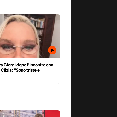
a Giorgi dopo l'incontro con
 Clizia: "Sono triste e
a"