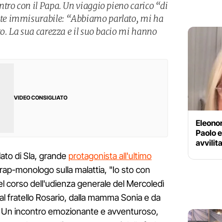
tro con il Papa. Un viaggio pieno carico “di
e immisurabile: “Abbiamo parlato, mi ha
to. La sua carezza e il suo bacio mi hanno
.
VIDEO CONSIGLIATO
Eleonor
Paolo e
avvilit
lato di Sla, grande
protagonista all'ultimo
 rap-monologo sulla malattia, "Io sto con
nel corso dell'udienza generale del Mercoledì
l fratello Rosario, dalla mamma Sonia e da
i. Un incontro emozionante e avventuroso,