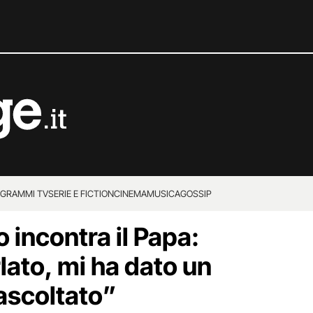
GRAMMI TV
SERIE E FICTION
CINEMA
MUSICA
GOSSIP
 incontra il Papa:
ato, mi ha dato un
 ascoltato”