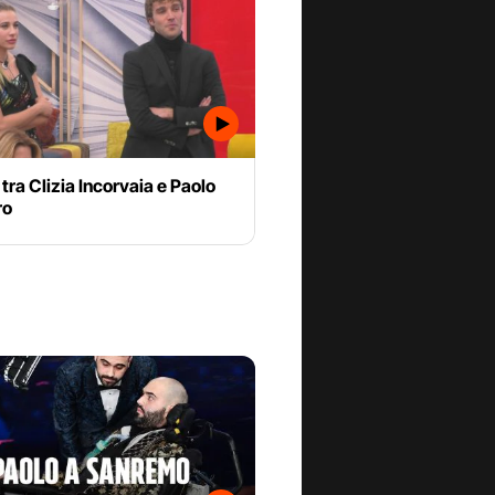
o tra Clizia Incorvaia e Paolo
ro