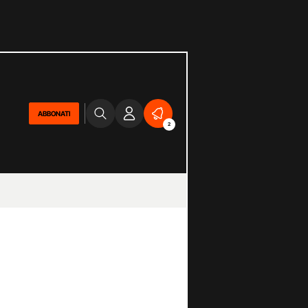
ABBONATI
2