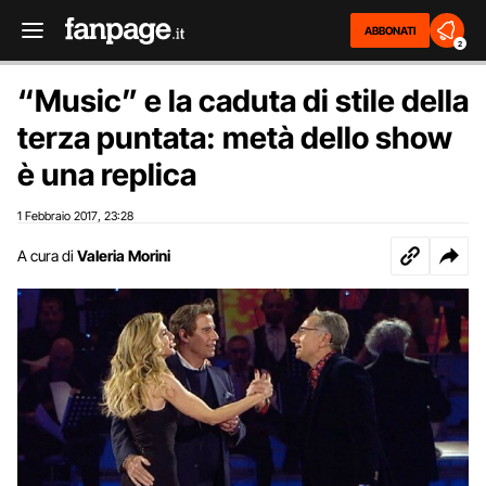
ABBONATI
2
“Music” e la caduta di stile della
terza puntata: metà dello show
è una replica
1 Febbraio 2017
23:28
,
A cura di
Valeria Morini