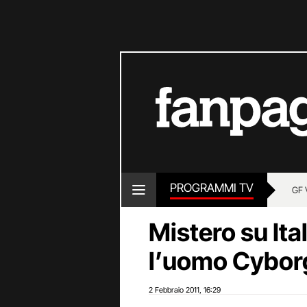
PROGRAMMI TV
GF 
Mistero su Ita
l’uomo Cyborg
2 Febbraio 2011
16:29
,