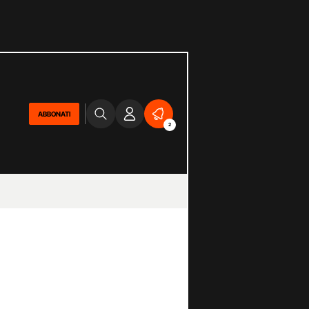
ABBONATI
2