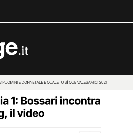
VIP
UOMINI E DONNE
TALE E QUALE
TU SÌ QUE VALES
AMICI 2021
lia 1: Bossari incontra
, il video