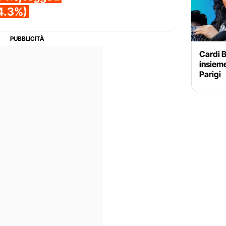
4.3%)
Cardi 
insieme
Parigi