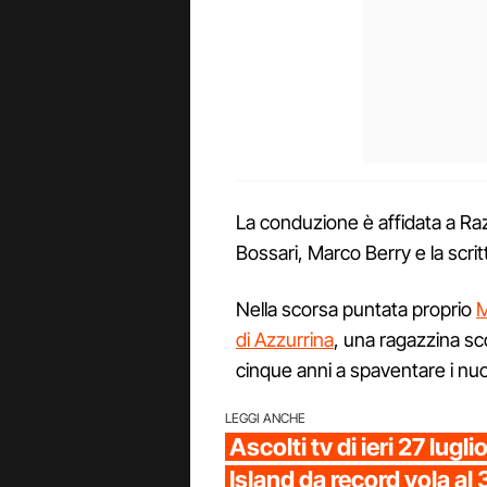
La conduzione è affidata a Raz
Bossari, Marco Berry e la scrit
Nella scorsa puntata proprio
M
di Azzurrina
, una ragazzina sc
cinque anni a spaventare i nuov
LEGGI ANCHE
Ascolti tv di ieri 27 lugl
Island da record vola al 