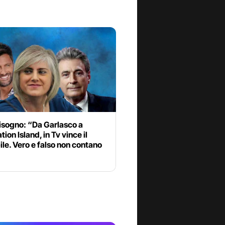
isogno: “Da Garlasco a
ion Island, in Tv vince il
ile. Vero e falso non contano