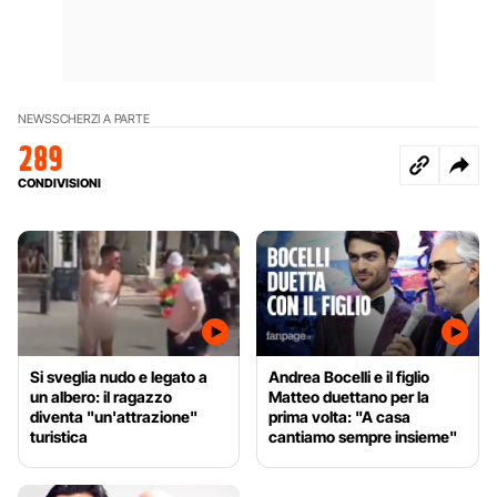
NEWS
SCHERZI A PARTE
289
CONDIVISIONI
Si sveglia nudo e legato a
Andrea Bocelli e il figlio
un albero: il ragazzo
Matteo duettano per la
diventa "un'attrazione"
prima volta: "A casa
turistica
cantiamo sempre insieme"