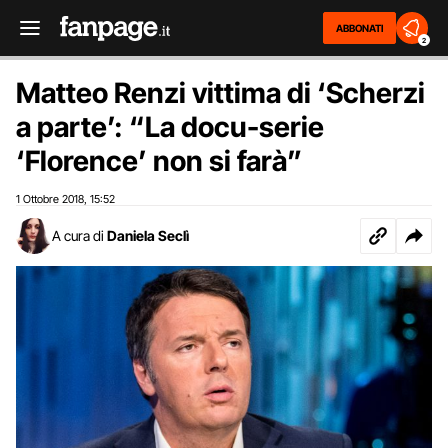
ABBONATI
2
Matteo Renzi vittima di ‘Scherzi
a parte’: “La docu-serie
‘Florence’ non si farà”
1 Ottobre 2018
15:52
,
A cura di
Daniela Seclì