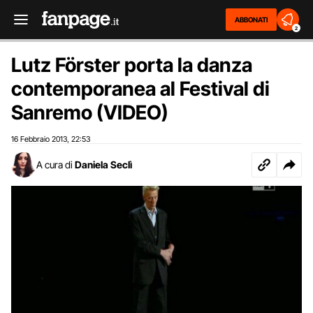
ABBONATI
2
Lutz Förster porta la danza
contemporanea al Festival di
Sanremo (VIDEO)
16 Febbraio 2013
22:53
,
A cura di
Daniela Seclì