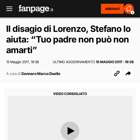
ABBONATI
2
Il disagio di Lorenzo, Stefano lo
aiuta: “Tuo padre non può non
amarti”
15 Maggio 2017
19:38
ULTIMO AGGIORNAMENTO
15 MAGGIO 2017 - 19:38
,
A cura di
Gennaro Marco Duello
VIDEO CONSIGLIATO